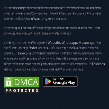
👉 আপনার ক্রয়কৃত ডিসপ্লে স্থায়ী ভাবে লাগানোর আগে মোবাইলে লাগিয়ে চেক করে নিবেন
কালার এবং অন্যান্য বিষয় ঠিক আছে কিনা। শতভাগ নিশ্চিত হয়ে পলি তুলবেন। পলি তোলা বা
আঠা লাগানো ডিসপ্লেতে ❌Warranty প্রদান করা হয় না।
👉ডলারের(💲) রেট কম বেশির জন্য পণ্যের দাম যেকোন সময় বাড়তে বা কমতে পারে। পণ্য
ডেলিভারির সময় ডলার রেট অনুযায়ী পণ্যের দাম নির্ধারণ করা হয়।
👉বিঃ দ্রঃ- আমাদের সম্মানীত ক্রেতাগন Website, Whatsapp, Messenger এবং
সরাসরী ফোন করে পণ্য Order করে থাকে। যদি কোন পণ্য stock এ না থাকে সেক্ষেত্রে
ক্রেতা Nur Telecom কে অতিরিক্ত সময় দিয়েও পণ্যটি নিতে আগ্রহ প্রকাশ করে থাকেন।
পণ্যের গুনগত মান বিবেচনা করে যদি কোন পণ্য না দিতে পারি সেক্ষেত্রে ক্রেতাকে ফোন করে
অগ্রিম নেওয়া টাকা ফেরত দেয়া হয়। যদি কোন ক্রেতা ফোন না ধরে সেক্ষেত্রে Nur Telecom
দায়ী নয়। ক্রেতা যদি পরবর্তীতে ফোন করে সাথে সাথে টাকা ফেরত দেয়া হয়।