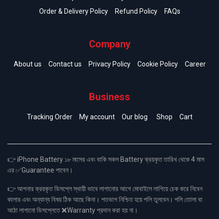
Order & Delivery Policy
Refund Policy
FAQs
Company
About us
Contact us
Privacy Policy
Cookie Policy
Career
Business
Tracking Order
My account
Our blog
Shop
Cart
👉 iPhone Battery ১৮ মাসের এবং বাকি সকল Battery ক্রয়কৃত তারিখ থেকে 4 মাস
এর ✅Guarantee পাবেন।
👉 আপনার ক্রয়কৃত ডিসপ্লে স্থায়ী ভাবে লাগানোর আগে মোবাইলে লাগিয়ে চেক করে নিবেন
কালার এবং অন্যান্য বিষয় ঠিক আছে কিনা। শতভাগ নিশ্চিত হয়ে পলি তুলবেন। পলি তোলা বা
আঠা লাগানো ডিসপ্লেতে ❌Warranty প্রদান করা হয় না।