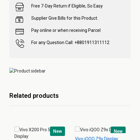
Free 7-Day Return if Eligible, So Easy
Supplier Give Bills for this Product.
Pay online or when receiving Parcel
For any Question Call: +8801911311112
Related products
New
New
Vivo iQOO Z9x Display
Vi