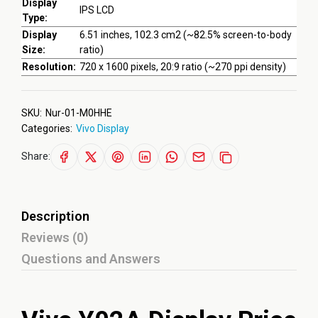
Display
IPS LCD
Type:
Display
6.51 inches, 102.3 cm2 (~82.5% screen-to-body
Size:
ratio)
Resolution:
720 x 1600 pixels, 20:9 ratio (~270 ppi density)
SKU:
Nur-01-M0HHE
Categories:
Vivo Display
Share:
Description
Reviews (0)
Questions and Answers