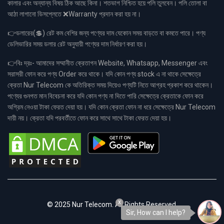
কালার এবং অন্যান্য বিষয় ঠিক আছে কিনা। শতভাগ নিশ্চিত হয়ে পলি তুলবেন। পলি তোলা বা
আঠা লাগানো ডিসপ্লেতে ❌Warranty প্রদান করা হয় না।
👉ডলারের(💲) রেট কম বেশির জন্য পণ্যের দাম যেকোন সময় বাড়তে বা কমতে পারে। পণ্য
ডেলিভারির সময় ডলার রেট অনুযায়ী পণ্যের দাম নির্ধারণ করা হয়।
👉বিঃ দ্রঃ- আমাদের সম্মানীত ক্রেতাগন Website, Whatsapp, Messenger এবং
সরাসরী ফোন করে পণ্য Order করে থাকে। যদি কোন পণ্য stock এ না থাকে সেক্ষেত্রে
ক্রেতা Nur Telecom কে অতিরিক্ত সময় দিয়েও পণ্যটি নিতে আগ্রহ প্রকাশ করে থাকেন।
পণ্যের গুনগত মান বিবেচনা করে যদি কোন পণ্য না দিতে পারি সেক্ষেত্রে ক্রেতাকে ফোন করে
অগ্রিম নেওয়া টাকা ফেরত দেয়া হয়। যদি কোন ক্রেতা ফোন না ধরে সেক্ষেত্রে Nur Telecom
দায়ী নয়। ক্রেতা যদি পরবর্তীতে ফোন করে সাথে সাথে টাকা ফেরত দেয়া হয়।
x
© 2025 Nur Telecom. All Rights Reserved.
Sir, How can I help?