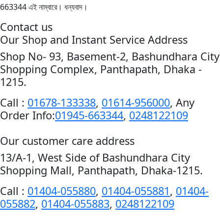
663344 এই নাম্বারে। ধন্যবাদ।
Contact us
Our Shop and Instant Service Address
Shop No- 93, Basement-2, Bashundhara City
Shopping Complex, Panthapath, Dhaka -
1215.
Call :
01678-133338
,
01614-956000
, Any
Order Info:
01945-663344
,
0248122109
Our customer care address
13/A-1, West Side of Bashundhara City
Shopping Mall, Panthapath, Dhaka-1215.
Call :
01404-055880
,
01404-055881
,
01404-
055882
,
01404-055883
,
0248122109