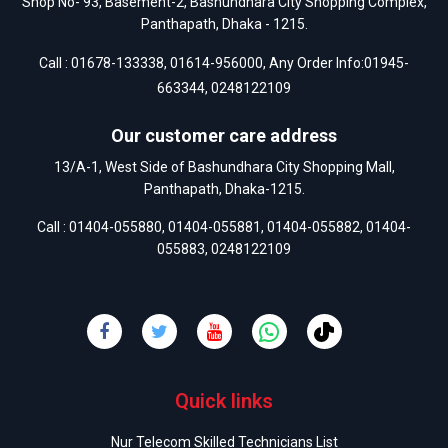
Shop No- 93, Basement-2, Bashundhara City Shopping Complex,
Panthapath, Dhaka - 1215.
Call :
01678-133338
,
01614-956000
, Any Order Info:
01945-
663344
,
0248122109
Our customer care address
13/A-1, West Side of Bashundhara City Shopping Mall,
Panthapath, Dhaka-1215.
Call :
01404-055880
,
01404-055881
,
01404-055882
,
01404-
055883
,
0248122109
Quick links
Nur Telecom Skilled Technicians List