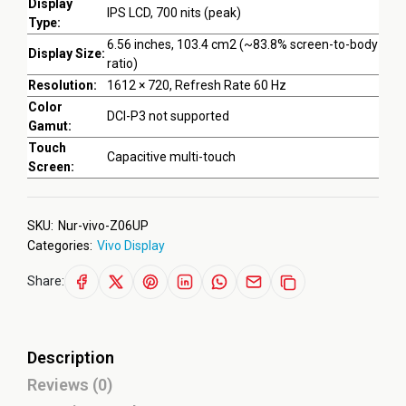
Display
IPS LCD, 700 nits (peak)
Type:
6.56 inches, 103.4 cm2 (~83.8% screen-to-body
Display Size:
ratio)
Resolution:
1612 × 720, Refresh Rate 60 Hz
Color
DCI-P3 not supported
Gamut:
Touch
Capacitive multi-touch
Screen:
SKU:
Nur-vivo-Z06UP
Categories:
Vivo Display
Share:
Description
Reviews (0)