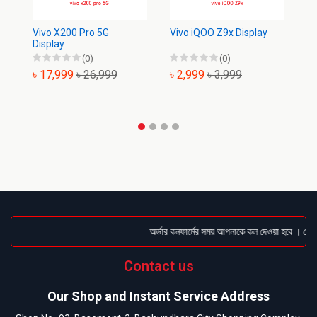
Vivo X200 Pro 5G
Vivo iQOO Z9x Display
Vi
Display
(0)
(0)
৳ 17,999
৳ 26,999
৳ 2,999
৳ 3,999
৳
অর্ডার কনফার্মের সময় আপনাকে কল দেওয়া হবে । ডেলিভা
Contact us
Our Shop and Instant Service Address