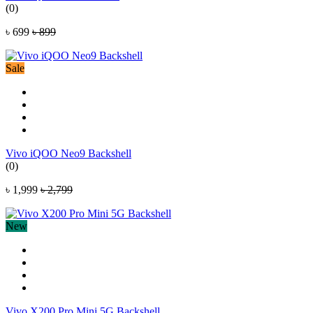
(0)
৳ 699
৳ 899
Sale
Vivo iQOO Neo9 Backshell
(0)
৳ 1,999
৳ 2,799
New
Vivo X200 Pro Mini 5G Backshell