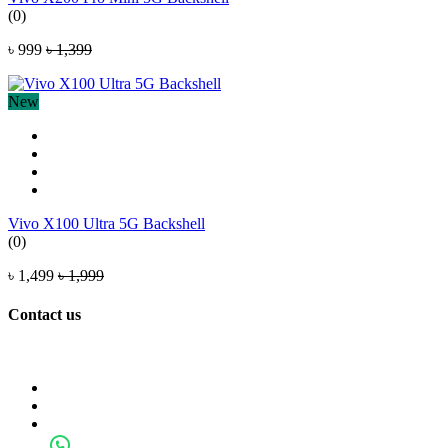
(0)
৳ 999
৳ 1,399
New
Vivo X100 Ultra 5G Backshell
(0)
৳ 1,499
৳ 1,999
Contact us