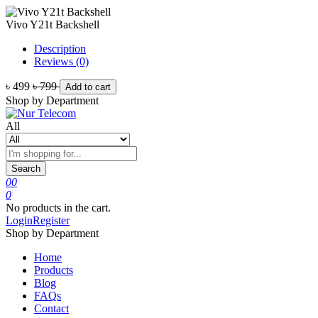
Vivo Y21t Backshell
Description
Reviews (0)
৳ 499
৳ 799
Add to cart
Shop by Department
All
Search
0
0
0
No products in the cart.
Login
Register
Shop by Department
Home
Products
Blog
FAQs
Contact