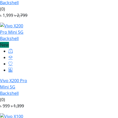
Backshell
(0)
৳ 1,999
৳ 2,799
New
Vivo X200 Pro
Mini 5G
Backshell
(0)
৳ 999
৳ 1,399