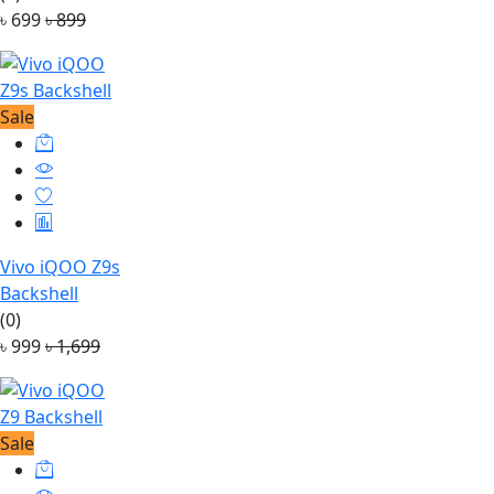
৳ 699
৳ 899
Sale
Vivo iQOO Z9s
Backshell
(0)
৳ 999
৳ 1,699
Sale