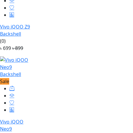
Vivo iQOO Z9
Backshell
(0)
৳ 699
৳ 899
Sale
Vivo iQOO
Neo9