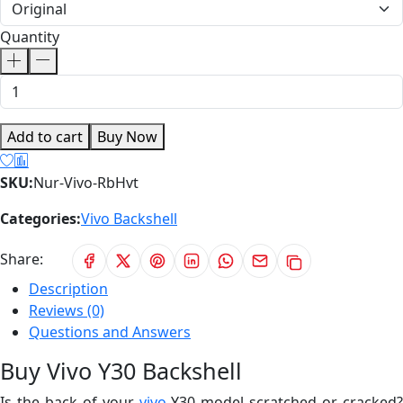
Quantity
Add to cart
Buy Now
SKU:
Nur-Vivo-RbHvt
Categories:
Vivo Backshell
Share:
Description
Reviews (0)
Questions and Answers
Buy Vivo Y30 Backshell
Is the back of your
vivo
Y30 model scratched or cracked?