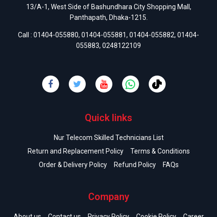
13/A-1, West Side of Bashundhara City Shopping Mall,
Panthapath, Dhaka-1215.
Call :
01404-055880
,
01404-055881
,
01404-055882
,
01404-
055883
,
0248122109
Quick links
Nur Telecom Skilled Technicians List
Return and Replacement Policy
Terms & Conditions
Order & Delivery Policy
Refund Policy
FAQs
Company
About us
Contact us
Privacy Policy
Cookie Policy
Career