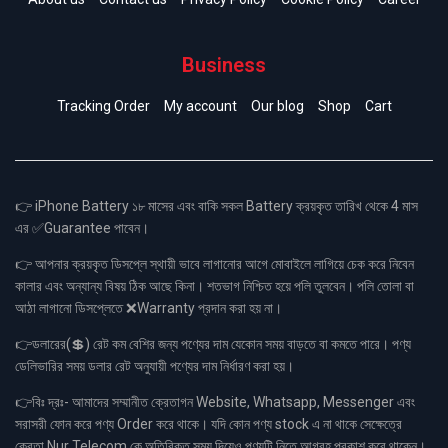
Business
Tracking Order
My account
Our blog
Shop
Cart
👉 iPhone Battery ১৮ মাসের এবং বাকি সকল Battery ক্রয়কৃত তারিখ থেকে 4 মাস
এর ✅Guarantee পাবেন।
👉 আপনার ক্রয়কৃত ডিসপ্লে স্থায়ী ভাবে লাগানোর আগে মোবাইলে লাগিয়ে চেক করে নিবেন
কালার এবং অন্যান্য বিষয় ঠিক আছে কিনা। শতভাগ নিশ্চিত হয়ে পলি তুলবেন। পলি তোলা বা
আঠা লাগানো ডিসপ্লেতে ❌Warranty প্রদান করা হয় না।
👉ডলারের(💲) রেট কম বেশির জন্য পণ্যের দাম যেকোন সময় বাড়তে বা কমতে পারে। পণ্য
ডেলিভারির সময় ডলার রেট অনুযায়ী পণ্যের দাম নির্ধারণ করা হয়।
👉বিঃ দ্রঃ- আমাদের সম্মানীত ক্রেতাগন Website, Whatsapp, Messenger এবং
সরাসরী ফোন করে পণ্য Order করে থাকে। যদি কোন পণ্য stock এ না থাকে সেক্ষেত্রে
ক্রেতা Nur Telecom কে অতিরিক্ত সময় দিয়েও পণ্যটি নিতে আগ্রহ প্রকাশ করে থাকেন।