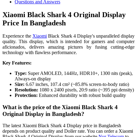
Questions and Answers
Xiaomi Black Shark 4 Original Display
Price In Bangladesh
Experience the
Xiaomi
Black Shark 4 Display's unparalleled display
quality. This display, which is intended for gamers and computer
aficionados, delivers amazing pictures by fusing cutting-edge
technology with flawless performance.
Key Features:
Type:
Super AMOLED, 144Hz, HDR10+, 1300 nits (peak),
Always-on display
Size:
6.67 inches, 107.4 cm² (~85.8% screen-to-body ratio)
Resolution:
1080 x 2400 pixels, 20:9 ratio (~395 ppi density)
Protection:
Enhanced durability with robust build quality
What is the price of the Xiaomi Black Shark 4
Original Display in Bangladesh?
The latest Xiaomi Black Shark 4 Display price in Bangladesh
depends on product quality and Doller rate. You can order a Xiaomi
Black Shark 4 Original Display from our website
Nur Telecom
to