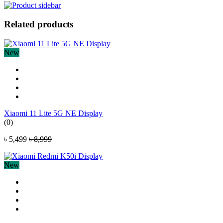
Related products
New
Xiaomi 11 Lite 5G NE Display
(0)
৳ 5,499
৳ 8,999
New