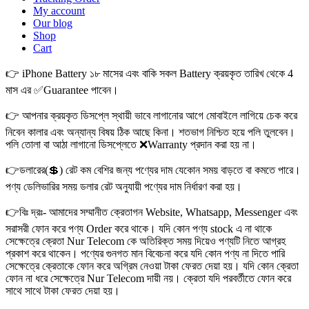
My account
Our blog
Shop
Cart
👉 iPhone Battery ১৮ মাসের এবং বাকি সকল Battery ক্রয়কৃত তারিখ থেকে 4
মাস এর ✅Guarantee পাবেন।
👉 আপনার ক্রয়কৃত ডিসপ্লে স্থায়ী ভাবে লাগানোর আগে মোবাইলে লাগিয়ে চেক করে
নিবেন কালার এবং অন্যান্য বিষয় ঠিক আছে কিনা। শতভাগ নিশ্চিত হয়ে পলি তুলবেন।
পলি তোলা বা আঠা লাগানো ডিসপ্লেতে ❌Warranty প্রদান করা হয় না।
👉ডলারের(💲) রেট কম বেশির জন্য পণ্যের দাম যেকোন সময় বাড়তে বা কমতে পারে।
পণ্য ডেলিভারির সময় ডলার রেট অনুযায়ী পণ্যের দাম নির্ধারণ করা হয়।
👉বিঃ দ্রঃ- আমাদের সম্মানীত ক্রেতাগন Website, Whatsapp, Messenger এবং
সরাসরী ফোন করে পণ্য Order করে থাকে। যদি কোন পণ্য stock এ না থাকে
সেক্ষেত্রে ক্রেতা Nur Telecom কে অতিরিক্ত সময় দিয়েও পণ্যটি নিতে আগ্রহ
প্রকাশ করে থাকেন। পণ্যের গুনগত মান বিবেচনা করে যদি কোন পণ্য না দিতে পারি
সেক্ষেত্রে ক্রেতাকে ফোন করে অগ্রিম নেওয়া টাকা ফেরত দেয়া হয়। যদি কোন ক্রেতা
ফোন না ধরে সেক্ষেত্রে Nur Telecom দায়ী নয়। ক্রেতা যদি পরবর্তীতে ফোন করে
সাথে সাথে টাকা ফেরত দেয়া হয়।