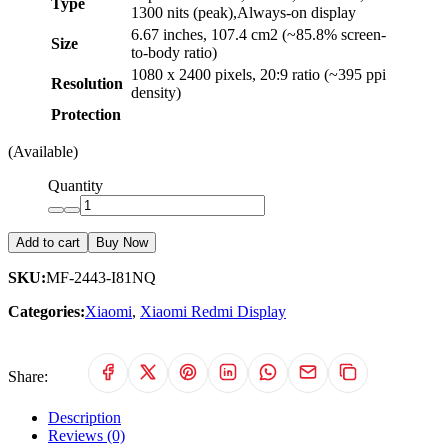
Type
1300 nits (peak),Always-on display
6.67 inches, 107.4 cm2 (~85.8% screen-
Size
to-body ratio)
1080 x 2400 pixels, 20:9 ratio (~395 ppi
Resolution
density)
Protection
(Available)
Quantity
Add to cart
Buy Now
SKU:
MF-2443-I81NQ
Categories:
Xiaomi
,
Xiaomi Redmi Display
Share:
Description
Reviews (0)