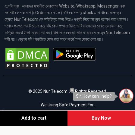
👉বিঃ দ্রঃ- আমাদের সম্মানীত ক্রেতাগন Website, Whatsapp, Messenger এবং
সরাসরী ফোন করে পণ্য Order করে থাকে। যদি কোন পণ্য stock এ না থাকে সেক্ষেত্রে
ক্রেতা Nur Telecom কে অতিরিক্ত সময় দিয়েও পণ্যটি নিতে আগ্রহ প্রকাশ করে থাকেন।
পণ্যের গুনগত মান বিবেচনা করে যদি কোন পণ্য না দিতে পারি সেক্ষেত্রে ক্রেতাকে ফোন করে
অগ্রিম নেওয়া টাকা ফেরত দেয়া হয়। যদি কোন ক্রেতা ফোন না ধরে সেক্ষেত্রে Nur Telecom
দায়ী নয়। ক্রেতা যদি পরবর্তীতে ফোন করে সাথে সাথে টাকা ফেরত দেয়া হয়।
x
© 2025 Nur Telecom. All Rights Reserved.
Sir, How can I help?
We Using Safe Payment For:
Add to cart
Buy Now