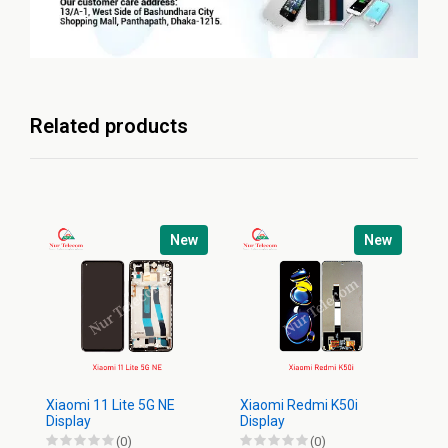
Related products
New
New
Xiaomi 11 Lite 5G NE
Xiaomi Redmi K50i
Xi
Display
Display
(0)
(0)