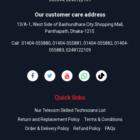
Our customer care address
13/A-1, West Side of Bashundhara City Shopping Mall,
Panthapath, Dhaka-1215.
Call :
01404-055880
,
01404-055881
,
01404-055882
,
01404-
055883
,
0248122109
Quick links
Nur Telecom Skilled Technicians List
Return and Replacement Policy
Terms & Conditions
Order & Delivery Policy
Refund Policy
FAQs