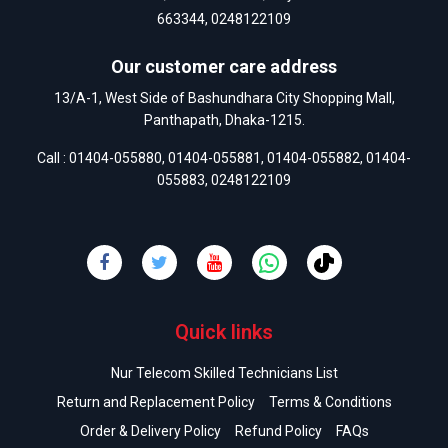
663344
,
0248122109
Our customer care address
13/A-1, West Side of Bashundhara City Shopping Mall,
Panthapath, Dhaka-1215.
Call :
01404-055880
,
01404-055881
,
01404-055882
,
01404-
055883
,
0248122109
Quick links
Nur Telecom Skilled Technicians List
Return and Replacement Policy
Terms & Conditions
Order & Delivery Policy
Refund Policy
FAQs