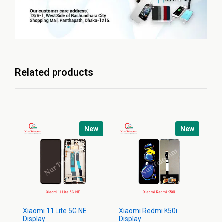
Related products
New
New
Xiaomi 11 Lite 5G NE
Xiaomi Redmi K50i
Xi
Display
Display