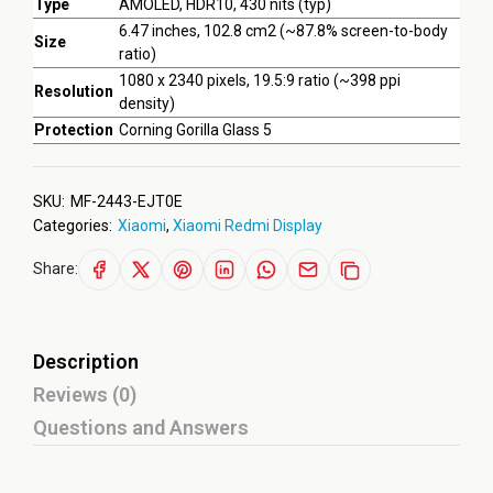
Type
AMOLED, HDR10, 430 nits (typ)
6.47 inches, 102.8 cm2 (~87.8% screen-to-body
Size
ratio)
1080 x 2340 pixels, 19.5:9 ratio (~398 ppi
Resolution
density)
Protection
Corning Gorilla Glass 5
SKU:
MF-2443-EJT0E
Categories:
Xiaomi
,
Xiaomi Redmi Display
Share:
Description
Reviews (0)
Questions and Answers