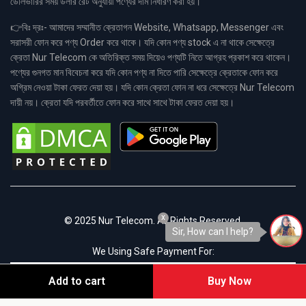
ডেলিভারির সময় ডলার রেট অনুযায়ী পণ্যের দাম নির্ধারণ করা হয়।
👉বিঃ দ্রঃ- আমাদের সম্মানীত ক্রেতাগন Website, Whatsapp, Messenger এবং
সরাসরী ফোন করে পণ্য Order করে থাকে। যদি কোন পণ্য stock এ না থাকে সেক্ষেত্রে
ক্রেতা Nur Telecom কে অতিরিক্ত সময় দিয়েও পণ্যটি নিতে আগ্রহ প্রকাশ করে থাকেন।
পণ্যের গুনগত মান বিবেচনা করে যদি কোন পণ্য না দিতে পারি সেক্ষেত্রে ক্রেতাকে ফোন করে
অগ্রিম নেওয়া টাকা ফেরত দেয়া হয়। যদি কোন ক্রেতা ফোন না ধরে সেক্ষেত্রে Nur Telecom
দায়ী নয়। ক্রেতা যদি পরবর্তীতে ফোন করে সাথে সাথে টাকা ফেরত দেয়া হয়।
x
© 2025 Nur Telecom. All Rights Reserved.
Sir, How can I help?
We Using Safe Payment For:
Add to cart
Buy Now