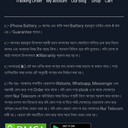
Tracking Order
My account
Our blog
Shop
Cart
👉 iPhone Battery ১৮ মাসের এবং বাকি সকল Battery ক্রয়কৃত তারিখ থেকে 4 মাস
এর ✅Guarantee পাবেন।
👉 আপনার ক্রয়কৃত ডিসপ্লে স্থায়ী ভাবে লাগানোর আগে মোবাইলে লাগিয়ে চেক করে নিবেন
কালার এবং অন্যান্য বিষয় ঠিক আছে কিনা। শতভাগ নিশ্চিত হয়ে পলি তুলবেন। পলি তোলা বা
আঠা লাগানো ডিসপ্লেতে ❌Warranty প্রদান করা হয় না।
👉ডলারের(💲) রেট কম বেশির জন্য পণ্যের দাম যেকোন সময় বাড়তে বা কমতে পারে। পণ্য
ডেলিভারির সময় ডলার রেট অনুযায়ী পণ্যের দাম নির্ধারণ করা হয়।
👉বিঃ দ্রঃ- আমাদের সম্মানীত ক্রেতাগন Website, Whatsapp, Messenger এবং
সরাসরী ফোন করে পণ্য Order করে থাকে। যদি কোন পণ্য stock এ না থাকে সেক্ষেত্রে
ক্রেতা Nur Telecom কে অতিরিক্ত সময় দিয়েও পণ্যটি নিতে আগ্রহ প্রকাশ করে থাকেন।
পণ্যের গুনগত মান বিবেচনা করে যদি কোন পণ্য না দিতে পারি সেক্ষেত্রে ক্রেতাকে ফোন করে
অগ্রিম নেওয়া টাকা ফেরত দেয়া হয়। যদি কোন ক্রেতা ফোন না ধরে সেক্ষেত্রে Nur Telecom
দায়ী নয়। ক্রেতা যদি পরবর্তীতে ফোন করে সাথে সাথে টাকা ফেরত দেয়া হয়।