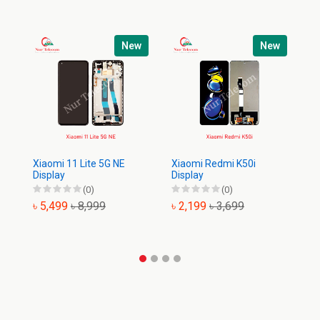
New
New
Xiaomi 11 Lite 5G NE
Xiaomi Redmi K50i
Xi
Display
Display
(0)
(0)
৳ 5,499
৳ 8,999
৳ 2,199
৳ 3,699
৳