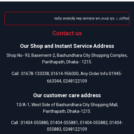
অর্ডার কনফার্মের সময় আপনাকে কল দেওয়া হবে । ডেলিভারি চার
Contact us
Our Shop and Instant Service Address
Shop No- 93, Basement-2, Bashundhara City Shopping Complex,
Panthapath, Dhaka - 1215.
Call :
01678-133338
,
01614-956000
, Any Order Info:
01945-
663344
,
0248122109
Our customer care address
13/A-1, West Side of Bashundhara City Shopping Mall,
Panthapath, Dhaka-1215.
Call :
01404-055880
,
01404-055881
,
01404-055882
,
01404-
055883
,
0248122109