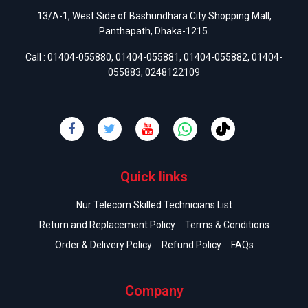
13/A-1, West Side of Bashundhara City Shopping Mall,
Panthapath, Dhaka-1215.
Call :
01404-055880
,
01404-055881
,
01404-055882
,
01404-
055883
,
0248122109
Quick links
Nur Telecom Skilled Technicians List
Return and Replacement Policy
Terms & Conditions
Order & Delivery Policy
Refund Policy
FAQs
Company