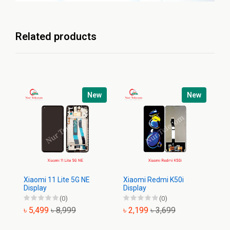
Related products
New
New
Xiaomi 11 Lite 5G NE
Xiaomi Redmi K50i
Xi
Display
Display
(0)
(0)
৳ 5,499
৳ 8,999
৳ 2,199
৳ 3,699
৳