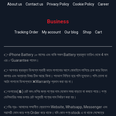
About us
Contact us
Privacy Policy
Cookie Policy
Career
Business
Tracking Order
My account
Our blog
Shop
Cart
👉 iPhone Battery ১৮ মাসের এবং বাকি সকল Battery ক্রয়কৃত তারিখ থেকে 4 মাস
এর ✅Guarantee পাবেন।
👉 আপনার ক্রয়কৃত ডিসপ্লে স্থায়ী ভাবে লাগানোর আগে মোবাইলে লাগিয়ে চেক করে নিবেন
কালার এবং অন্যান্য বিষয় ঠিক আছে কিনা। শতভাগ নিশ্চিত হয়ে পলি তুলবেন। পলি তোলা বা
আঠা লাগানো ডিসপ্লেতে ❌Warranty প্রদান করা হয় না।
👉ডলারের(💲) রেট কম বেশির জন্য পণ্যের দাম যেকোন সময় বাড়তে বা কমতে পারে। পণ্য
ডেলিভারির সময় ডলার রেট অনুযায়ী পণ্যের দাম নির্ধারণ করা হয়।
👉বিঃ দ্রঃ- আমাদের সম্মানীত ক্রেতাগন Website, Whatsapp, Messenger এবং
সরাসরী ফোন করে পণ্য Order করে থাকে। যদি কোন পণ্য stock এ না থাকে সেক্ষেত্রে