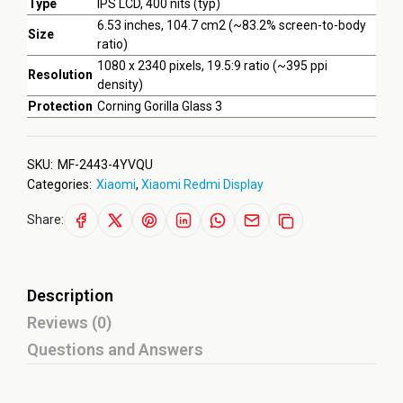
Type
IPS LCD, 400 nits (typ)
6.53 inches, 104.7 cm2 (~83.2% screen-to-body
Size
ratio)
1080 x 2340 pixels, 19.5:9 ratio (~395 ppi
Resolution
density)
Protection
Corning Gorilla Glass 3
SKU:
MF-2443-4YVQU
Categories:
Xiaomi
,
Xiaomi Redmi Display
Share:
Description
Reviews (0)
Questions and Answers