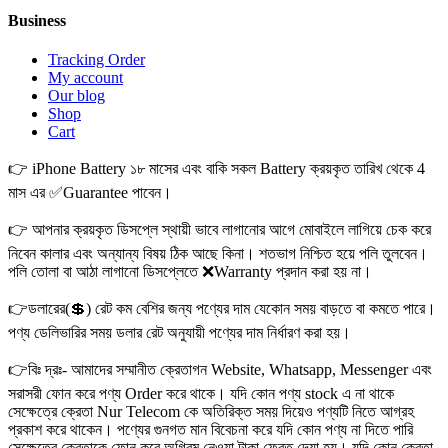
Business
Tracking Order
My account
Our blog
Shop
Cart
👉 iPhone Battery ১৮ মাসের এবং বাকি সকল Battery ক্রয়কৃত তারিখ থেকে 4
মাস এর ✅Guarantee পাবেন।
👉 আপনার ক্রয়কৃত ডিসপ্লে স্থায়ী ভাবে লাগানোর আগে মোবাইলে লাগিয়ে চেক করে
নিবেন কালার এবং অন্যান্য বিষয় ঠিক আছে কিনা। শতভাগ নিশ্চিত হয়ে পলি তুলবেন।
পলি তোলা বা আঠা লাগানো ডিসপ্লেতে ❌Warranty প্রদান করা হয় না।
👉ডলারের(💲) রেট কম বেশির জন্য পণ্যের দাম যেকোন সময় বাড়তে বা কমতে পারে।
পণ্য ডেলিভারির সময় ডলার রেট অনুযায়ী পণ্যের দাম নির্ধারণ করা হয়।
👉বিঃ দ্রঃ- আমাদের সম্মানীত ক্রেতাগন Website, Whatsapp, Messenger এবং
সরাসরী ফোন করে পণ্য Order করে থাকে। যদি কোন পণ্য stock এ না থাকে
সেক্ষেত্রে ক্রেতা Nur Telecom কে অতিরিক্ত সময় দিয়েও পণ্যটি নিতে আগ্রহ
প্রকাশ করে থাকেন। পণ্যের গুনগত মান বিবেচনা করে যদি কোন পণ্য না দিতে পারি
সেক্ষেত্রে ক্রেতাকে ফোন করে অগ্রিম নেওয়া টাকা ফেরত দেয়া হয়। যদি কোন ক্রেতা