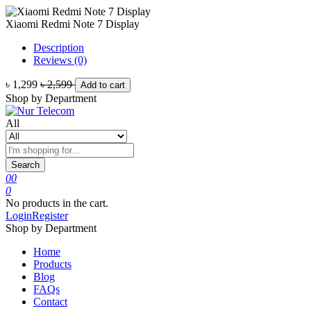
Xiaomi Redmi Note 7 Display
Description
Reviews (0)
৳ 1,299
৳ 2,599
Add to cart
Shop by Department
All
Search
0
0
0
No products in the cart.
Login
Register
Shop by Department
Home
Products
Blog
FAQs
Contact