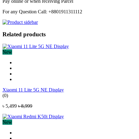
Pay online or when receiving Parcel
For any Question Call: +8801911311112
Related products
New
Xiaomi 11 Lite 5G NE Display
(0)
৳ 5,499
৳ 8,999
New