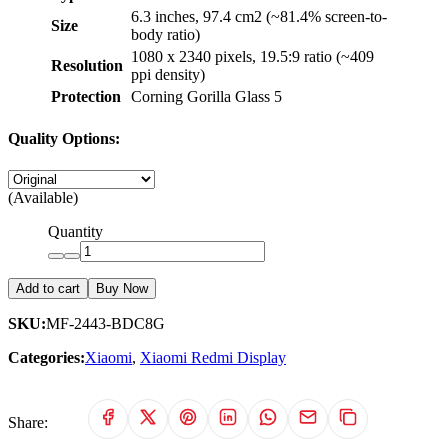
6.3 inches, 97.4 cm2 (~81.4% screen-to-
Size
body ratio)
1080 x 2340 pixels, 19.5:9 ratio (~409
Resolution
ppi density)
Protection
Corning Gorilla Glass 5
Quality Options:
(Available)
Quantity
Add to cart
Buy Now
SKU:
MF-2443-BDC8G
Categories:
Xiaomi
,
Xiaomi Redmi Display
Share: