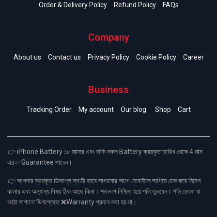
Order & Delivery Policy
Refund Policy
FAQs
Company
About us
Contact us
Privacy Policy
Cookie Policy
Career
Business
Tracking Order
My account
Our blog
Shop
Cart
👉 iPhone Battery ১৮ মাসের এবং বাকি সকল Battery ক্রয়কৃত তারিখ থেকে 4 মাস
এর ✅Guarantee পাবেন।
👉 আপনার ক্রয়কৃত ডিসপ্লে স্থায়ী ভাবে লাগানোর আগে মোবাইলে লাগিয়ে চেক করে নিবেন
কালার এবং অন্যান্য বিষয় ঠিক আছে কিনা। শতভাগ নিশ্চিত হয়ে পলি তুলবেন। পলি তোলা বা
আঠা লাগানো ডিসপ্লেতে ❌Warranty প্রদান করা হয় না।