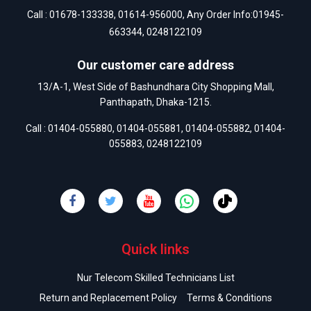
Call :
01678-133338
,
01614-956000
, Any Order Info:
01945-
663344
,
0248122109
Our customer care address
13/A-1, West Side of Bashundhara City Shopping Mall,
Panthapath, Dhaka-1215.
Call :
01404-055880
,
01404-055881
,
01404-055882
,
01404-
055883
,
0248122109
Quick links
Nur Telecom Skilled Technicians List
Return and Replacement Policy
Terms & Conditions