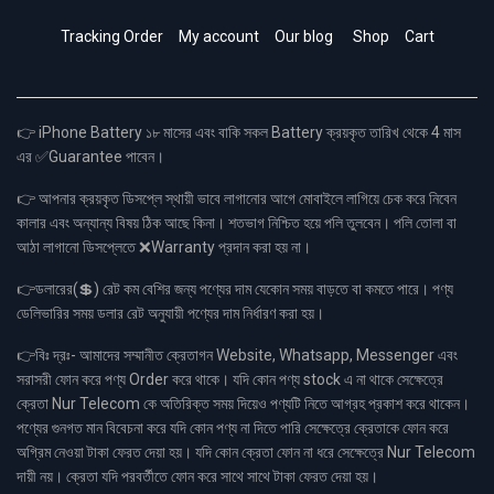
Tracking Order
My account
Our blog
Shop
Cart
👉 iPhone Battery ১৮ মাসের এবং বাকি সকল Battery ক্রয়কৃত তারিখ থেকে 4 মাস
এর ✅Guarantee পাবেন।
👉 আপনার ক্রয়কৃত ডিসপ্লে স্থায়ী ভাবে লাগানোর আগে মোবাইলে লাগিয়ে চেক করে নিবেন
কালার এবং অন্যান্য বিষয় ঠিক আছে কিনা। শতভাগ নিশ্চিত হয়ে পলি তুলবেন। পলি তোলা বা
আঠা লাগানো ডিসপ্লেতে ❌Warranty প্রদান করা হয় না।
👉ডলারের(💲) রেট কম বেশির জন্য পণ্যের দাম যেকোন সময় বাড়তে বা কমতে পারে। পণ্য
ডেলিভারির সময় ডলার রেট অনুযায়ী পণ্যের দাম নির্ধারণ করা হয়।
👉বিঃ দ্রঃ- আমাদের সম্মানীত ক্রেতাগন Website, Whatsapp, Messenger এবং
সরাসরী ফোন করে পণ্য Order করে থাকে। যদি কোন পণ্য stock এ না থাকে সেক্ষেত্রে
ক্রেতা Nur Telecom কে অতিরিক্ত সময় দিয়েও পণ্যটি নিতে আগ্রহ প্রকাশ করে থাকেন।
পণ্যের গুনগত মান বিবেচনা করে যদি কোন পণ্য না দিতে পারি সেক্ষেত্রে ক্রেতাকে ফোন করে
অগ্রিম নেওয়া টাকা ফেরত দেয়া হয়। যদি কোন ক্রেতা ফোন না ধরে সেক্ষেত্রে Nur Telecom
দায়ী নয়। ক্রেতা যদি পরবর্তীতে ফোন করে সাথে সাথে টাকা ফেরত দেয়া হয়।