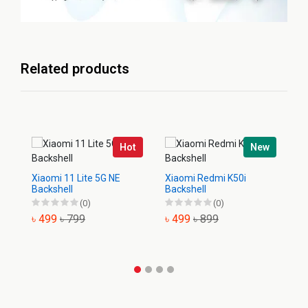
Related products
Hot
New
Xiaomi 11 Lite 5G NE
Xiaomi Redmi K50i
Xi
Backshell
Backshell
Ba
(0)
(0)
৳ 499
৳ 799
৳ 499
৳ 899
৳