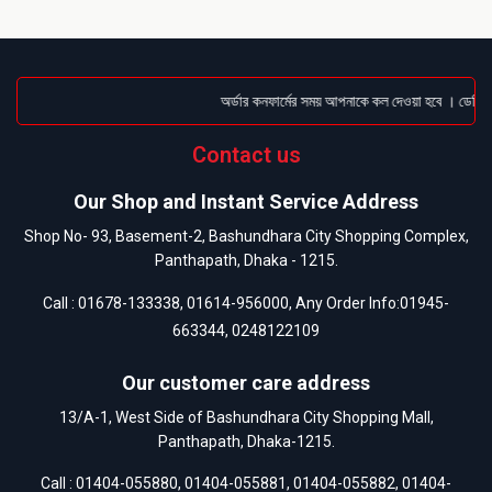
অর্ডার কনফার্মের সময় আপনাকে কল দেওয়া হবে । ডেলিভার
Contact us
Our Shop and Instant Service Address
Shop No- 93, Basement-2, Bashundhara City Shopping Complex,
Panthapath, Dhaka - 1215.
Call :
01678-133338
,
01614-956000
, Any Order Info:
01945-
663344
,
0248122109
Our customer care address
13/A-1, West Side of Bashundhara City Shopping Mall,
Panthapath, Dhaka-1215.
Call :
01404-055880
,
01404-055881
,
01404-055882
,
01404-