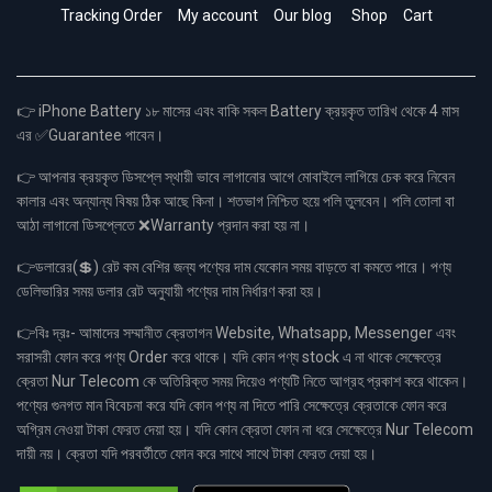
Tracking Order
My account
Our blog
Shop
Cart
👉 iPhone Battery ১৮ মাসের এবং বাকি সকল Battery ক্রয়কৃত তারিখ থেকে 4 মাস
এর ✅Guarantee পাবেন।
👉 আপনার ক্রয়কৃত ডিসপ্লে স্থায়ী ভাবে লাগানোর আগে মোবাইলে লাগিয়ে চেক করে নিবেন
কালার এবং অন্যান্য বিষয় ঠিক আছে কিনা। শতভাগ নিশ্চিত হয়ে পলি তুলবেন। পলি তোলা বা
আঠা লাগানো ডিসপ্লেতে ❌Warranty প্রদান করা হয় না।
👉ডলারের(💲) রেট কম বেশির জন্য পণ্যের দাম যেকোন সময় বাড়তে বা কমতে পারে। পণ্য
ডেলিভারির সময় ডলার রেট অনুযায়ী পণ্যের দাম নির্ধারণ করা হয়।
👉বিঃ দ্রঃ- আমাদের সম্মানীত ক্রেতাগন Website, Whatsapp, Messenger এবং
সরাসরী ফোন করে পণ্য Order করে থাকে। যদি কোন পণ্য stock এ না থাকে সেক্ষেত্রে
ক্রেতা Nur Telecom কে অতিরিক্ত সময় দিয়েও পণ্যটি নিতে আগ্রহ প্রকাশ করে থাকেন।
পণ্যের গুনগত মান বিবেচনা করে যদি কোন পণ্য না দিতে পারি সেক্ষেত্রে ক্রেতাকে ফোন করে
অগ্রিম নেওয়া টাকা ফেরত দেয়া হয়। যদি কোন ক্রেতা ফোন না ধরে সেক্ষেত্রে Nur Telecom
দায়ী নয়। ক্রেতা যদি পরবর্তীতে ফোন করে সাথে সাথে টাকা ফেরত দেয়া হয়।