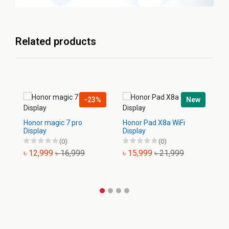
Related products
-23%
New
Honor magic 7 pro
Honor Pad X8a WiFi
Ho
Display
Display
Di
(0)
(0)
৳ 12,999
৳ 16,999
৳ 15,999
৳ 21,999
৳