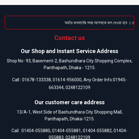
অর্ডার কনফার্মের সময় আপনাকে কল দেওয়া হবে । ডেলিভা
Contact us
Our Shop and Instant Service Address
Shop No- 93, Basement-2, Bashundhara City Shopping Complex,
Panthapath, Dhaka - 1215.
Call :
01678-133338
,
01614-956000
, Any Order Info:
01945-
663344
,
0248122109
Our customer care address
13/A-1, West Side of Bashundhara City Shopping Mall,
Panthapath, Dhaka-1215.
Call :
01404-055880
,
01404-055881
,
01404-055882
,
01404-
055883
,
0248122109