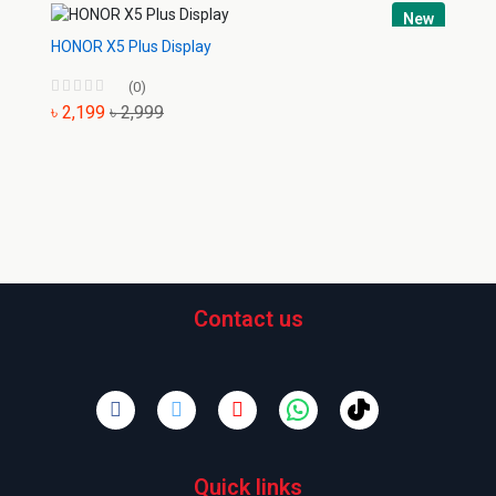
New
HONOR X5 Plus Display
(0)
৳ 2,199
৳ 2,999
Contact us
Quick links