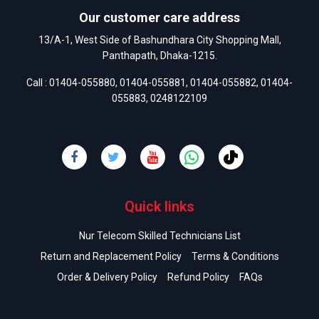
Our customer care address
13/A-1, West Side of Bashundhara City Shopping Mall,
Panthapath, Dhaka-1215.
Call :
01404-055880
,
01404-055881
,
01404-055882
,
01404-
055883
,
0248122109
Quick links
Nur Telecom Skilled Technicians List
Return and Replacement Policy
Terms & Conditions
Order & Delivery Policy
Refund Policy
FAQs