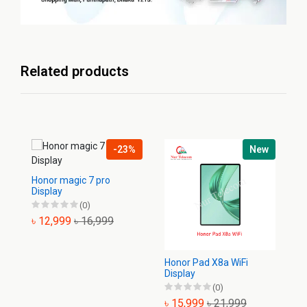
Related products
-23%
New
Honor magic 7 pro
Ho
Display
Di
(0)
৳ 12,999
৳ 16,999
৳
Honor Pad X8a WiFi
Display
(0)
৳ 15,999
৳ 21,999