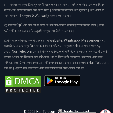
👉 আপনার ক্রয়কৃত ডিসপ্লে স্থায়ী ভাবে লাগানোর আগে মোবাইলে লাগিয়ে চেক করে নিবেন
কালার এবং অন্যান্য বিষয় ঠিক আছে কিনা। শতভাগ নিশ্চিত হয়ে পলি তুলবেন। পলি তোলা বা
আঠা লাগানো ডিসপ্লেতে ❌Warranty প্রদান করা হয় না।
👉ডলারের(💲) রেট কম বেশির জন্য পণ্যের দাম যেকোন সময় বাড়তে বা কমতে পারে। পণ্য
ডেলিভারির সময় ডলার রেট অনুযায়ী পণ্যের দাম নির্ধারণ করা হয়।
👉বিঃ দ্রঃ- আমাদের সম্মানীত ক্রেতাগন Website, Whatsapp, Messenger এবং
সরাসরী ফোন করে পণ্য Order করে থাকে। যদি কোন পণ্য stock এ না থাকে সেক্ষেত্রে
ক্রেতা Nur Telecom কে অতিরিক্ত সময় দিয়েও পণ্যটি নিতে আগ্রহ প্রকাশ করে থাকেন।
পণ্যের গুনগত মান বিবেচনা করে যদি কোন পণ্য না দিতে পারি সেক্ষেত্রে ক্রেতাকে ফোন করে
অগ্রিম নেওয়া টাকা ফেরত দেয়া হয়। যদি কোন ক্রেতা ফোন না ধরে সেক্ষেত্রে Nur Telecom
দায়ী নয়। ক্রেতা যদি পরবর্তীতে ফোন করে সাথে সাথে টাকা ফেরত দেয়া হয়।
x
© 2025 Nur Telecom. All Rights Reserved.