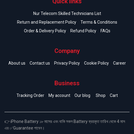
Quick links
Nur Telecom Skilled Technicians List
Return and Replacement Policy
Terms & Conditions
Order & Delivery Policy
Refund Policy
FAQs
Company
About us
Contact us
Privacy Policy
Cookie Policy
Career
Business
Tracking Order
My account
Our blog
Shop
Cart
👉 iPhone Battery ১৮ মাসের এবং বাকি সকল Battery ক্রয়কৃত তারিখ থেকে 4 মাস
এর ✅Guarantee পাবেন।