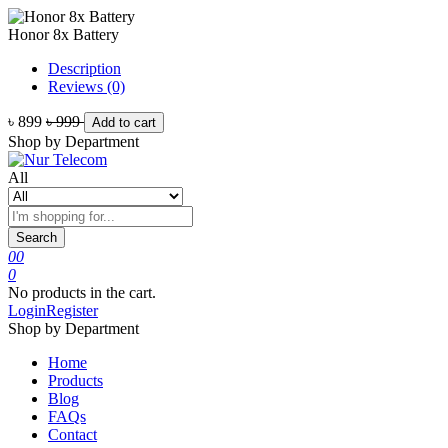
Honor 8x Battery
Description
Reviews (0)
৳ 899
৳ 999
Add to cart
Shop by Department
All
Search
0
0
0
No products in the cart.
Login
Register
Shop by Department
Home
Products
Blog
FAQs
Contact