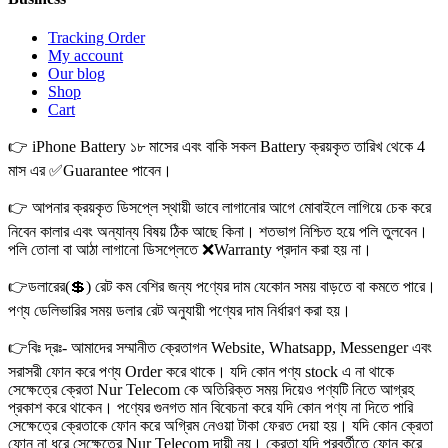
Tracking Order
My account
Our blog
Shop
Cart
👉 iPhone Battery ১৮ মাসের এবং বাকি সকল Battery ক্রয়কৃত তারিখ থেকে 4
মাস এর ✅Guarantee পাবেন।
👉 আপনার ক্রয়কৃত ডিসপ্লে স্থায়ী ভাবে লাগানোর আগে মোবাইলে লাগিয়ে চেক করে
নিবেন কালার এবং অন্যান্য বিষয় ঠিক আছে কিনা। শতভাগ নিশ্চিত হয়ে পলি তুলবেন।
পলি তোলা বা আঠা লাগানো ডিসপ্লেতে ❌Warranty প্রদান করা হয় না।
👉ডলারের(💲) রেট কম বেশির জন্য পণ্যের দাম যেকোন সময় বাড়তে বা কমতে পারে।
পণ্য ডেলিভারির সময় ডলার রেট অনুযায়ী পণ্যের দাম নির্ধারণ করা হয়।
👉বিঃ দ্রঃ- আমাদের সম্মানীত ক্রেতাগন Website, Whatsapp, Messenger এবং
সরাসরী ফোন করে পণ্য Order করে থাকে। যদি কোন পণ্য stock এ না থাকে
সেক্ষেত্রে ক্রেতা Nur Telecom কে অতিরিক্ত সময় দিয়েও পণ্যটি নিতে আগ্রহ
প্রকাশ করে থাকেন। পণ্যের গুনগত মান বিবেচনা করে যদি কোন পণ্য না দিতে পারি
সেক্ষেত্রে ক্রেতাকে ফোন করে অগ্রিম নেওয়া টাকা ফেরত দেয়া হয়। যদি কোন ক্রেতা
ফোন না ধরে সেক্ষেত্রে Nur Telecom দায়ী নয়। ক্রেতা যদি পরবর্তীতে ফোন করে