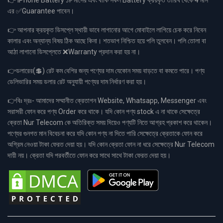
👉 iPhone Battery ১৮ মাসের এবং বাকি সকল Battery ক্রয়কৃত তারিখ থেকে 4 মাস
এর ✅Guarantee পাবেন।
👉 আপনার ক্রয়কৃত ডিসপ্লে স্থায়ী ভাবে লাগানোর আগে মোবাইলে লাগিয়ে চেক করে নিবেন
কালার এবং অন্যান্য বিষয় ঠিক আছে কিনা। শতভাগ নিশ্চিত হয়ে পলি তুলবেন। পলি তোলা বা
আঠা লাগানো ডিসপ্লেতে ❌Warranty প্রদান করা হয় না।
👉ডলারের(💲) রেট কম বেশির জন্য পণ্যের দাম যেকোন সময় বাড়তে বা কমতে পারে। পণ্য
ডেলিভারির সময় ডলার রেট অনুযায়ী পণ্যের দাম নির্ধারণ করা হয়।
👉বিঃ দ্রঃ- আমাদের সম্মানীত ক্রেতাগন Website, Whatsapp, Messenger এবং
সরাসরী ফোন করে পণ্য Order করে থাকে। যদি কোন পণ্য stock এ না থাকে সেক্ষেত্রে
ক্রেতা Nur Telecom কে অতিরিক্ত সময় দিয়েও পণ্যটি নিতে আগ্রহ প্রকাশ করে থাকেন।
পণ্যের গুনগত মান বিবেচনা করে যদি কোন পণ্য না দিতে পারি সেক্ষেত্রে ক্রেতাকে ফোন করে
অগ্রিম নেওয়া টাকা ফেরত দেয়া হয়। যদি কোন ক্রেতা ফোন না ধরে সেক্ষেত্রে Nur Telecom
দায়ী নয়। ক্রেতা যদি পরবর্তীতে ফোন করে সাথে সাথে টাকা ফেরত দেয়া হয়।