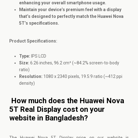
enhancing your overall smartphone usage.
Maintain your device’s premium feel with a display
that’s designed to perfectly match the Huawei Nova
5T’s specifications.
Product Specifications:
Type:
IPS LCD
Size:
6.26 inches, 96.2 cm² (~84.2% screen-to-body
ratio)
Resolution:
1080 x 2340 pixels, 19.5:9 ratio (~412 ppi
density)
How much does the Huawei Nova
5T Real Display cost on your
website in Bangladesh?
The Huawei Nova 5T Display price on our website is