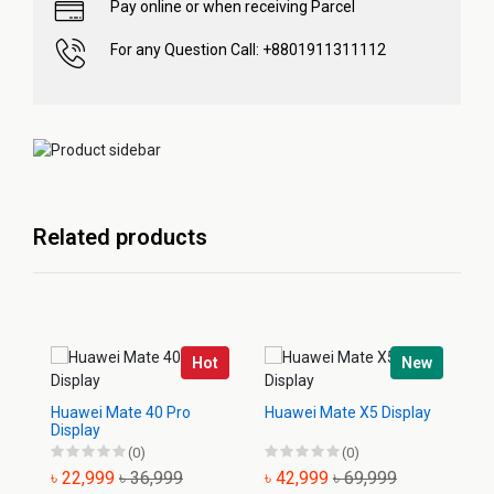
Pay online or when receiving Parcel
For any Question Call: +8801911311112
Related products
Hot
New
Huawei Mate 40 Pro
Huawei Mate X5 Display
Hu
Display
(0)
(0)
৳ 22,999
৳ 36,999
৳ 42,999
৳ 69,999
৳