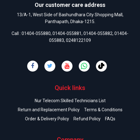
Our customer care address
13/A-1, West Side of Bashundhara City Shopping Mall,
Panthapath, Dhaka-1215.
Call :
01404-055880
,
01404-055881
,
01404-055882
,
01404-
055883
,
0248122109
Quick links
Nur Telecom Skilled Technicians List
Return and Replacement Policy
Terms & Conditions
Order & Delivery Policy
Refund Policy
FAQs
Company