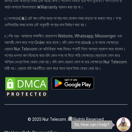
কালার এবং অন্যান্য বিষয় ঠিক আছে কিনা। শতভাগ নিশ্চিত হয়ে পলি তুলবেন। পলি তোলা বা
আঠা লাগানো ডিসপ্লেতে ❌Warranty প্রদান করা হয় না।
👉ডলারের(💲) রেট কম বেশির জন্য পণ্যের দাম যেকোন সময় বাড়তে বা কমতে পারে। পণ্য
ডেলিভারির সময় ডলার রেট অনুযায়ী পণ্যের দাম নির্ধারণ করা হয়।
👉বিঃ দ্রঃ- আমাদের সম্মানীত ক্রেতাগন Website, Whatsapp, Messenger এবং
সরাসরী ফোন করে পণ্য Order করে থাকে। যদি কোন পণ্য stock এ না থাকে সেক্ষেত্রে
ক্রেতা Nur Telecom কে অতিরিক্ত সময় দিয়েও পণ্যটি নিতে আগ্রহ প্রকাশ করে থাকেন।
পণ্যের গুনগত মান বিবেচনা করে যদি কোন পণ্য না দিতে পারি সেক্ষেত্রে ক্রেতাকে ফোন করে
অগ্রিম নেওয়া টাকা ফেরত দেয়া হয়। যদি কোন ক্রেতা ফোন না ধরে সেক্ষেত্রে Nur Telecom
দায়ী নয়। ক্রেতা যদি পরবর্তীতে ফোন করে সাথে সাথে টাকা ফেরত দেয়া হয়।
x
© 2025 Nur Telecom. All Rights Reserved.
Sir, How can I help?