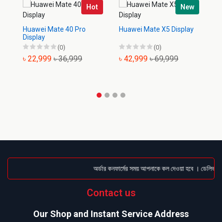
Hot
New
Huawei Mate 40 Pro
Huawei Mate X5 Display
Hu
Display
(0)
(0)
৳ 22,999
৳ 36,999
৳ 42,999
৳ 69,999
৳
অর্ডার কনফার্মের সময় আপনাকে কল দেওয়া হবে । ডেলিভারি চ
Contact us
Our Shop and Instant Service Address