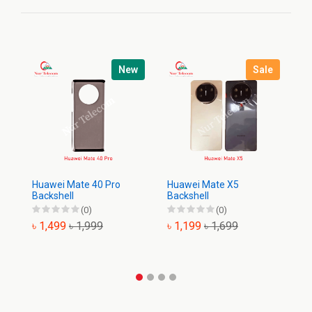
New
Sale
Huawei Mate 40 Pro
Huawei Mate X5
H
Backshell
Backshell
Ba
(0)
(0)
৳ 1,499
৳ 1,999
৳ 1,199
৳ 1,699
৳