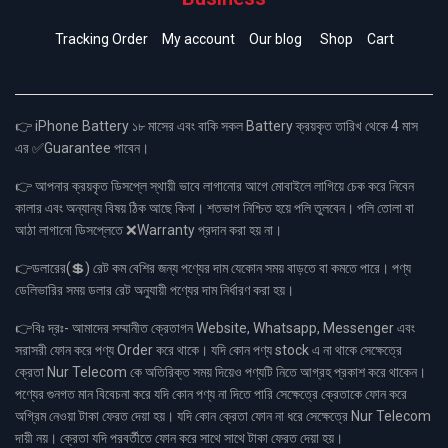
Tracking Order
My account
Our blog
Shop
Cart
👉 iPhone Battery ১৮ মাসের এবং বাকি সকল Battery ক্রয়কৃত তারিখ থেকে 4 মাস
এর ✅Guarantee পাবেন।
👉 আপনার ক্রয়কৃত ডিসপ্লে স্থায়ী ভাবে লাগানোর আগে মোবাইলে লাগিয়ে চেক করে নিবেন
কালার এবং অন্যান্য বিষয় ঠিক আছে কিনা। শতভাগ নিশ্চিত হয়ে পলি তুলবেন। পলি তোলা বা
আঠা লাগানো ডিসপ্লেতে ❌Warranty প্রদান করা হয় না।
👉ডলারের(💲) রেট কম বেশির জন্য পণ্যের দাম যেকোন সময় বাড়তে বা কমতে পারে। পণ্য
ডেলিভারির সময় ডলার রেট অনুযায়ী পণ্যের দাম নির্ধারণ করা হয়।
👉বিঃ দ্রঃ- আমাদের সম্মানীত ক্রেতাগন Website, Whatsapp, Messenger এবং
সরাসরী ফোন করে পণ্য Order করে থাকে। যদি কোন পণ্য stock এ না থাকে সেক্ষেত্রে
ক্রেতা Nur Telecom কে অতিরিক্ত সময় দিয়েও পণ্যটি নিতে আগ্রহ প্রকাশ করে থাকেন।
পণ্যের গুনগত মান বিবেচনা করে যদি কোন পণ্য না দিতে পারি সেক্ষেত্রে ক্রেতাকে ফোন করে
অগ্রিম নেওয়া টাকা ফেরত দেয়া হয়। যদি কোন ক্রেতা ফোন না ধরে সেক্ষেত্রে Nur Telecom
দায়ী নয়। ক্রেতা যদি পরবর্তীতে ফোন করে সাথে সাথে টাকা ফেরত দেয়া হয়।