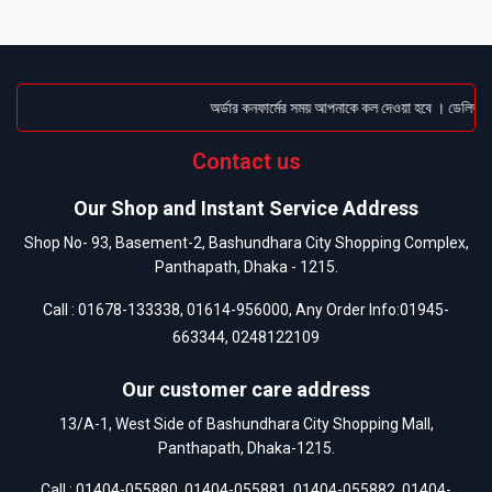
অর্ডার কনফার্মের সময় আপনাকে কল দেওয়া হবে । ডেলিভারি চ
Contact us
Our Shop and Instant Service Address
Shop No- 93, Basement-2, Bashundhara City Shopping Complex,
Panthapath, Dhaka - 1215.
Call :
01678-133338
,
01614-956000
, Any Order Info:
01945-
663344
,
0248122109
Our customer care address
13/A-1, West Side of Bashundhara City Shopping Mall,
Panthapath, Dhaka-1215.
Call :
01404-055880
,
01404-055881
,
01404-055882
,
01404-