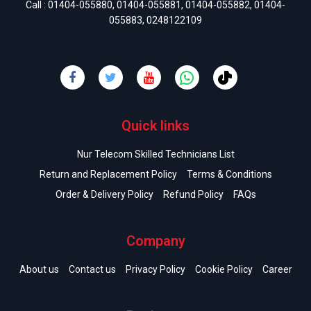
Call :
01404-055880
,
01404-055881
,
01404-055882
,
01404-
055883
,
0248122109
Quick links
Nur Telecom Skilled Technicians List
Return and Replacement Policy
Terms & Conditions
Order & Delivery Policy
Refund Policy
FAQs
Company
About us
Contact us
Privacy Policy
Cookie Policy
Career