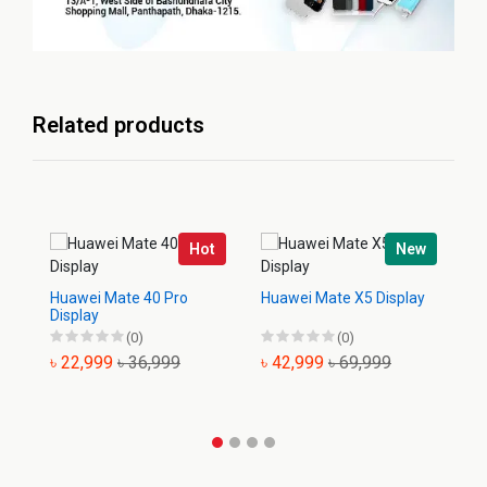
Related products
Hot
New
Huawei Mate 40 Pro
Huawei Mate X5 Display
Hu
Display
(0)
(0)
৳ 22,999
৳ 36,999
৳ 42,999
৳ 69,999
৳