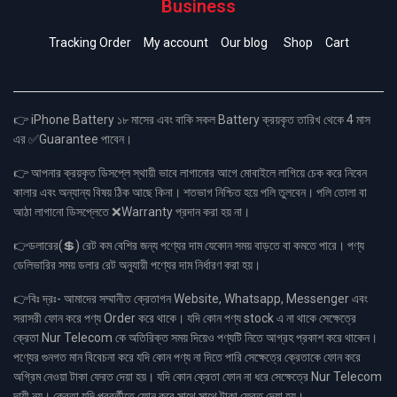
Business
Tracking Order
My account
Our blog
Shop
Cart
👉 iPhone Battery ১৮ মাসের এবং বাকি সকল Battery ক্রয়কৃত তারিখ থেকে 4 মাস
এর ✅Guarantee পাবেন।
👉 আপনার ক্রয়কৃত ডিসপ্লে স্থায়ী ভাবে লাগানোর আগে মোবাইলে লাগিয়ে চেক করে নিবেন
কালার এবং অন্যান্য বিষয় ঠিক আছে কিনা। শতভাগ নিশ্চিত হয়ে পলি তুলবেন। পলি তোলা বা
আঠা লাগানো ডিসপ্লেতে ❌Warranty প্রদান করা হয় না।
👉ডলারের(💲) রেট কম বেশির জন্য পণ্যের দাম যেকোন সময় বাড়তে বা কমতে পারে। পণ্য
ডেলিভারির সময় ডলার রেট অনুযায়ী পণ্যের দাম নির্ধারণ করা হয়।
👉বিঃ দ্রঃ- আমাদের সম্মানীত ক্রেতাগন Website, Whatsapp, Messenger এবং
সরাসরী ফোন করে পণ্য Order করে থাকে। যদি কোন পণ্য stock এ না থাকে সেক্ষেত্রে
ক্রেতা Nur Telecom কে অতিরিক্ত সময় দিয়েও পণ্যটি নিতে আগ্রহ প্রকাশ করে থাকেন।
পণ্যের গুনগত মান বিবেচনা করে যদি কোন পণ্য না দিতে পারি সেক্ষেত্রে ক্রেতাকে ফোন করে
অগ্রিম নেওয়া টাকা ফেরত দেয়া হয়। যদি কোন ক্রেতা ফোন না ধরে সেক্ষেত্রে Nur Telecom
দায়ী নয়। ক্রেতা যদি পরবর্তীতে ফোন করে সাথে সাথে টাকা ফেরত দেয়া হয়।