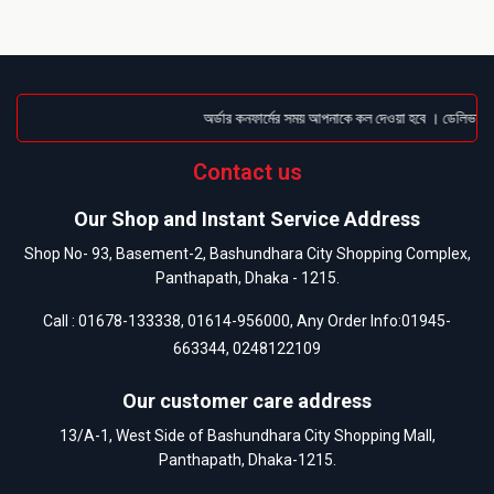
অর্ডার কনফার্মের সময় আপনাকে কল দেওয়া হবে । ডেলিভারি চা
Contact us
Our Shop and Instant Service Address
Shop No- 93, Basement-2, Bashundhara City Shopping Complex,
Panthapath, Dhaka - 1215.
Call :
01678-133338
,
01614-956000
, Any Order Info:
01945-
663344
,
0248122109
Our customer care address
13/A-1, West Side of Bashundhara City Shopping Mall,
Panthapath, Dhaka-1215.