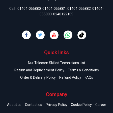
Call :
01404-055880
,
01404-055881
,
01404-055882
,
01404-
055883
,
0248122109
Quick links
Nur Telecom Skilled Technicians List
Return and Replacement Policy
Terms & Conditions
Order & Delivery Policy
Refund Policy
FAQs
Company
About us
Contact us
Privacy Policy
Cookie Policy
Career