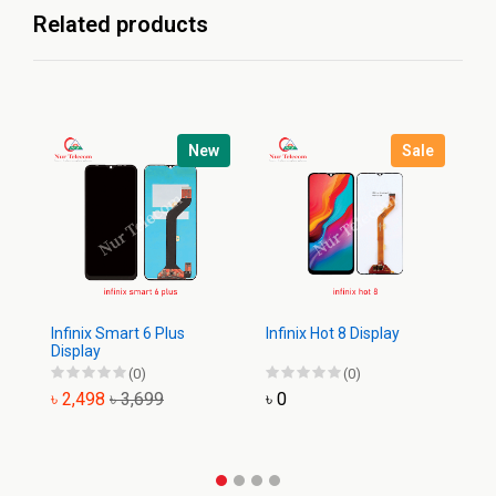
Related products
New
Sale
Infinix Smart 6 Plus
Infinix Hot 8 Display
In
Display
Di
(0)
(0)
৳ 2,498
৳ 3,699
৳ 0
৳