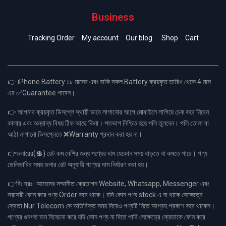
Business
Tracking Order
My account
Our blog
Shop
Cart
👉 iPhone Battery ১৮ মাসের এবং বাকি সকল Battery ক্রয়কৃত তারিখ থেকে 4 মাস
এর ✅Guarantee পাবেন।
👉 আপনার ক্রয়কৃত ডিসপ্লে স্থায়ী ভাবে লাগানোর আগে মোবাইলে লাগিয়ে চেক করে নিবেন
কালার এবং অন্যান্য বিষয় ঠিক আছে কিনা। শতভাগ নিশ্চিত হয়ে পলি তুলবেন। পলি তোলা বা
আঠা লাগানো ডিসপ্লেতে ❌Warranty প্রদান করা হয় না।
👉ডলারের(💲) রেট কম বেশির জন্য পণ্যের দাম যেকোন সময় বাড়তে বা কমতে পারে। পণ্য
ডেলিভারির সময় ডলার রেট অনুযায়ী পণ্যের দাম নির্ধারণ করা হয়।
👉বিঃ দ্রঃ- আমাদের সম্মানীত ক্রেতাগন Website, Whatsapp, Messenger এবং
সরাসরী ফোন করে পণ্য Order করে থাকে। যদি কোন পণ্য stock এ না থাকে সেক্ষেত্রে
ক্রেতা Nur Telecom কে অতিরিক্ত সময় দিয়েও পণ্যটি নিতে আগ্রহ প্রকাশ করে থাকেন।
পণ্যের গুনগত মান বিবেচনা করে যদি কোন পণ্য না দিতে পারি সেক্ষেত্রে ক্রেতাকে ফোন করে