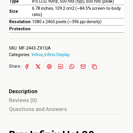
Type
IPS LCD, 90Hz, 500 nits (typ), 600 nits (peak)
6.78 inches, 109.2 cm2 (~84.5% screen-to-body
Size
ratio)
Resolution
1080 x 2460 pixels (~396 ppi density)
Protection
SKU:
MF-2443-ZX1QA
Categories:
Infinix
,
Infinix Display
Share:
Description
Reviews (0)
Questions and Answers