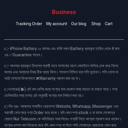
Business
Tracking Order
My account
Our blog
Shop
Cart
👉 iPhone Battery ১৮ মাসের এবং বাকি সকল Battery ক্রয়কৃত তারিখ থেকে 4 মাস
এর ✅Guarantee পাবেন।
👉 আপনার ক্রয়কৃত ডিসপ্লে স্থায়ী ভাবে লাগানোর আগে মোবাইলে লাগিয়ে চেক করে নিবেন
কালার এবং অন্যান্য বিষয় ঠিক আছে কিনা। শতভাগ নিশ্চিত হয়ে পলি তুলবেন। পলি তোলা বা
আঠা লাগানো ডিসপ্লেতে ❌Warranty প্রদান করা হয় না।
👉ডলারের(💲) রেট কম বেশির জন্য পণ্যের দাম যেকোন সময় বাড়তে বা কমতে পারে। পণ্য
ডেলিভারির সময় ডলার রেট অনুযায়ী পণ্যের দাম নির্ধারণ করা হয়।
👉বিঃ দ্রঃ- আমাদের সম্মানীত ক্রেতাগন Website, Whatsapp, Messenger এবং
সরাসরী ফোন করে পণ্য Order করে থাকে। যদি কোন পণ্য stock এ না থাকে সেক্ষেত্রে
ক্রেতা Nur Telecom কে অতিরিক্ত সময় দিয়েও পণ্যটি নিতে আগ্রহ প্রকাশ করে থাকেন।
পণ্যের গুনগত মান বিবেচনা করে যদি কোন পণ্য না দিতে পারি সেক্ষেত্রে ক্রেতাকে ফোন করে