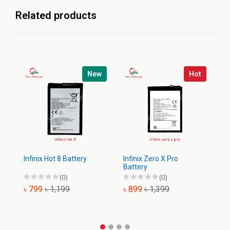
Related products
w
New
Hot
Infinix Hot 8 Battery
Infinix Zero X Pro
In
Battery
Ba
(0)
(0)
৳ 799
৳ 1,199
৳ 899
৳ 1,399
৳