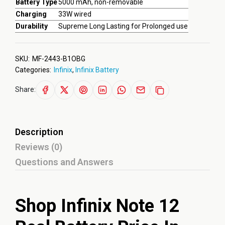
Battery Type
5000 mAh, non-removable
Charging
33W wired
Durability
Supreme Long Lasting for Prolonged use
SKU:
MF-2443-B1OBG
Categories:
Infinix
,
Infinix Battery
Share:
Description
Reviews (0)
Questions and Answers
Shop Infinix Note 12