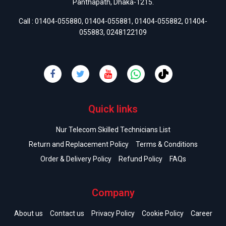
Panthapath, Dhaka-1215.
Call :
01404-055880
,
01404-055881
,
01404-055882
,
01404-
055883
,
0248122109
Quick links
Nur Telecom Skilled Technicians List
Return and Replacement Policy
Terms & Conditions
Order & Delivery Policy
Refund Policy
FAQs
Company
About us
Contact us
Privacy Policy
Cookie Policy
Career