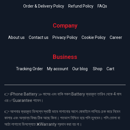
Order & Delivery Policy
Refund Policy
FAQs
Company
About us
Contact us
Privacy Policy
Cookie Policy
Career
Business
Tracking Order
My account
Our blog
Shop
Cart
👉 iPhone Battery ১৮ মাসের এবং বাকি সকল Battery ক্রয়কৃত তারিখ থেকে 4 মাস
এর ✅Guarantee পাবেন।
👉 আপনার ক্রয়কৃত ডিসপ্লে স্থায়ী ভাবে লাগানোর আগে মোবাইলে লাগিয়ে চেক করে নিবেন
কালার এবং অন্যান্য বিষয় ঠিক আছে কিনা। শতভাগ নিশ্চিত হয়ে পলি তুলবেন। পলি তোলা বা
আঠা লাগানো ডিসপ্লেতে ❌Warranty প্রদান করা হয় না।