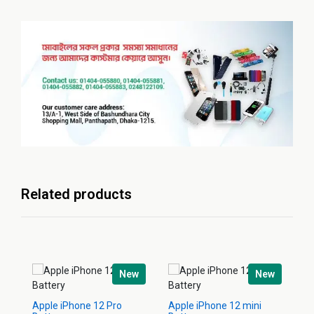
Related products
New
New
Apple iPhone 12 Pro
Apple iPhone 12 mini
Ap