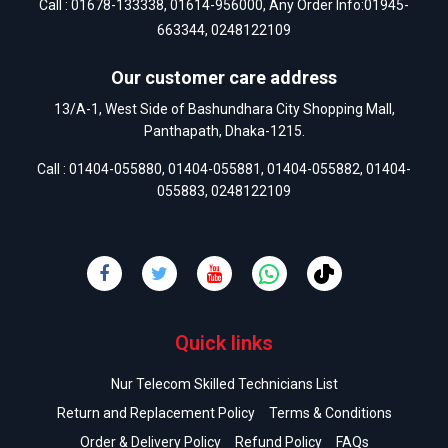
Call :
01678-133338
,
01614-956000
, Any Order Info:
01945-
663344
,
0248122109
Our customer care address
13/A-1, West Side of Bashundhara City Shopping Mall,
Panthapath, Dhaka-1215.
Call :
01404-055880
,
01404-055881
,
01404-055882
,
01404-
055883
,
0248122109
Quick links
Nur Telecom Skilled Technicians List
Return and Replacement Policy
Terms & Conditions
Order & Delivery Policy
Refund Policy
FAQs