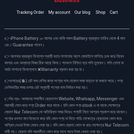
Business
Tracking Order
My account
Our blog
Shop
Cart
👉 iPhone Battery ১৮ মাসের এবং বাকি সকল Battery ক্রয়কৃত তারিখ থেকে 4 মাস
এর ✅Guarantee পাবেন।
👉 আপনার ক্রয়কৃত ডিসপ্লে স্থায়ী ভাবে লাগানোর আগে মোবাইলে লাগিয়ে চেক করে নিবেন
কালার এবং অন্যান্য বিষয় ঠিক আছে কিনা। শতভাগ নিশ্চিত হয়ে পলি তুলবেন। পলি তোলা বা
আঠা লাগানো ডিসপ্লেতে ❌Warranty প্রদান করা হয় না।
👉ডলারের(💲) রেট কম বেশির জন্য পণ্যের দাম যেকোন সময় বাড়তে বা কমতে পারে। পণ্য
ডেলিভারির সময় ডলার রেট অনুযায়ী পণ্যের দাম নির্ধারণ করা হয়।
👉বিঃ দ্রঃ- আমাদের সম্মানীত ক্রেতাগন Website, Whatsapp, Messenger এবং
সরাসরী ফোন করে পণ্য Order করে থাকে। যদি কোন পণ্য stock এ না থাকে সেক্ষেত্রে
ক্রেতা Nur Telecom কে অতিরিক্ত সময় দিয়েও পণ্যটি নিতে আগ্রহ প্রকাশ করে থাকেন।
পণ্যের গুনগত মান বিবেচনা করে যদি কোন পণ্য না দিতে পারি সেক্ষেত্রে ক্রেতাকে ফোন করে
অগ্রিম নেওয়া টাকা ফেরত দেয়া হয়। যদি কোন ক্রেতা ফোন না ধরে সেক্ষেত্রে Nur Telecom
দায়ী নয়। ক্রেতা যদি পরবর্তীতে ফোন করে সাথে সাথে টাকা ফেরত দেয়া হয়।