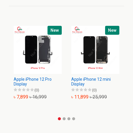
New
New
Apple iPhone 12 Pro
Apple iPhone 12 mini
Ap
Display
Display
Di
(0)
(0)
৳ 7,899
৳ 16,999
৳ 11,899
৳ 25,999
৳