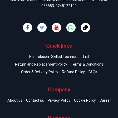
Call :
01404-055880
,
01404-055881
,
01404-055882
,
01404-
055883
,
0248122109
Quick links
Nur Telecom Skilled Technicians List
Return and Replacement Policy
Terms & Conditions
Order & Delivery Policy
Refund Policy
FAQs
Company
About us
Contact us
Privacy Policy
Cookie Policy
Career