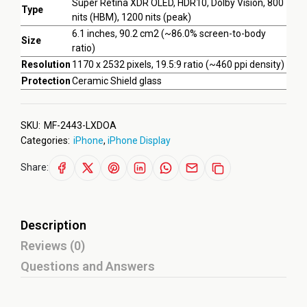
Super Retina XDR OLED, HDR10, Dolby Vision, 800
Type
nits (HBM), 1200 nits (peak)
6.1 inches, 90.2 cm2 (~86.0% screen-to-body
Size
ratio)
Resolution
1170 x 2532 pixels, 19.5:9 ratio (~460 ppi density)
Protection
Ceramic Shield glass
SKU:
MF-2443-LXDOA
Categories:
iPhone
,
iPhone Display
Share:
Description
Reviews (0)
Questions and Answers