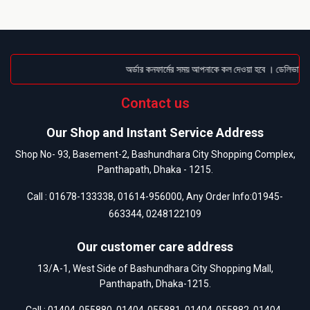
অর্ডার কনফার্মের সময় আপনাকে কল দেওয়া হবে । ডেলিভারি চার
Contact us
Our Shop and Instant Service Address
Shop No- 93, Basement-2, Bashundhara City Shopping Complex,
Panthapath, Dhaka - 1215.
Call :
01678-133338
,
01614-956000
, Any Order Info:
01945-
663344
,
0248122109
Our customer care address
13/A-1, West Side of Bashundhara City Shopping Mall,
Panthapath, Dhaka-1215.