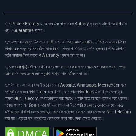
👉 iPhone Battery ১৮ মাসের এবং বাকি সকল Battery ক্রয়কৃত তারিখ থেকে 4 মাস
এর ✅Guarantee পাবেন।
👉 আপনার ক্রয়কৃত ডিসপ্লে স্থায়ী ভাবে লাগানোর আগে মোবাইলে লাগিয়ে চেক করে নিবেন
কালার এবং অন্যান্য বিষয় ঠিক আছে কিনা। শতভাগ নিশ্চিত হয়ে পলি তুলবেন। পলি তোলা বা
আঠা লাগানো ডিসপ্লেতে ❌Warranty প্রদান করা হয় না।
👉ডলারের(💲) রেট কম বেশির জন্য পণ্যের দাম যেকোন সময় বাড়তে বা কমতে পারে। পণ্য
ডেলিভারির সময় ডলার রেট অনুযায়ী পণ্যের দাম নির্ধারণ করা হয়।
👉বিঃ দ্রঃ- আমাদের সম্মানীত ক্রেতাগন Website, Whatsapp, Messenger এবং
সরাসরী ফোন করে পণ্য Order করে থাকে। যদি কোন পণ্য stock এ না থাকে সেক্ষেত্রে
ক্রেতা Nur Telecom কে অতিরিক্ত সময় দিয়েও পণ্যটি নিতে আগ্রহ প্রকাশ করে থাকেন।
পণ্যের গুনগত মান বিবেচনা করে যদি কোন পণ্য না দিতে পারি সেক্ষেত্রে ক্রেতাকে ফোন করে
অগ্রিম নেওয়া টাকা ফেরত দেয়া হয়। যদি কোন ক্রেতা ফোন না ধরে সেক্ষেত্রে Nur Telecom
দায়ী নয়। ক্রেতা যদি পরবর্তীতে ফোন করে সাথে সাথে টাকা ফেরত দেয়া হয়।