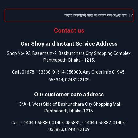
অর্ডার কনফার্মের সময় আপনাকে কল দেওয়া হবে । ডেলিভা
Contact us
Our Shop and Instant Service Address
Shop No- 93, Basement-2, Bashundhara City Shopping Complex,
Panthapath, Dhaka - 1215.
Call :
01678-133338
,
01614-956000
, Any Order Info:
01945-
663344
,
0248122109
Our customer care address
13/A-1, West Side of Bashundhara City Shopping Mall,
Panthapath, Dhaka-1215.
Call :
01404-055880
,
01404-055881
,
01404-055882
,
01404-
055883
,
0248122109