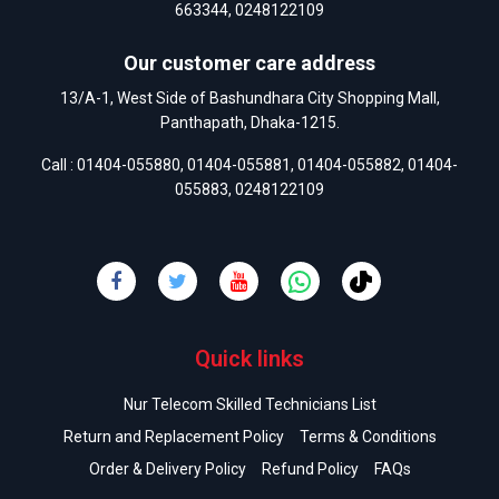
663344
,
0248122109
Our customer care address
13/A-1, West Side of Bashundhara City Shopping Mall,
Panthapath, Dhaka-1215.
Call :
01404-055880
,
01404-055881
,
01404-055882
,
01404-
055883
,
0248122109
Quick links
Nur Telecom Skilled Technicians List
Return and Replacement Policy
Terms & Conditions
Order & Delivery Policy
Refund Policy
FAQs