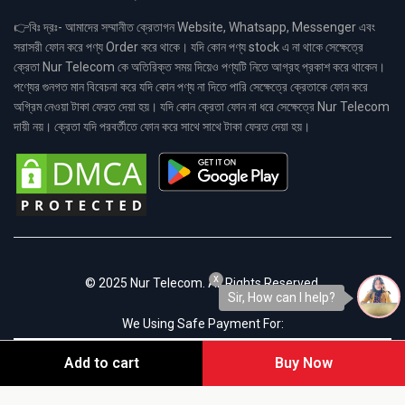
👉বিঃ দ্রঃ- আমাদের সম্মানীত ক্রেতাগন Website, Whatsapp, Messenger এবং
সরাসরী ফোন করে পণ্য Order করে থাকে। যদি কোন পণ্য stock এ না থাকে সেক্ষেত্রে
ক্রেতা Nur Telecom কে অতিরিক্ত সময় দিয়েও পণ্যটি নিতে আগ্রহ প্রকাশ করে থাকেন।
পণ্যের গুনগত মান বিবেচনা করে যদি কোন পণ্য না দিতে পারি সেক্ষেত্রে ক্রেতাকে ফোন করে
অগ্রিম নেওয়া টাকা ফেরত দেয়া হয়। যদি কোন ক্রেতা ফোন না ধরে সেক্ষেত্রে Nur Telecom
দায়ী নয়। ক্রেতা যদি পরবর্তীতে ফোন করে সাথে সাথে টাকা ফেরত দেয়া হয়।
x
© 2025 Nur Telecom. All Rights Reserved.
Sir, How can I help?
We Using Safe Payment For:
Add to cart
Buy Now