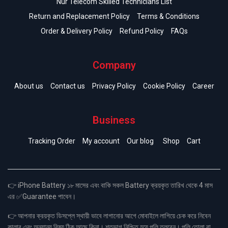
Nur Telecom Skilled Technicians List
Return and Replacement Policy
Terms & Conditions
Order & Delivery Policy
Refund Policy
FAQs
Company
About us
Contact us
Privacy Policy
Cookie Policy
Career
Business
Tracking Order
My account
Our blog
Shop
Cart
👉 iPhone Battery ১৮ মাসের এবং বাকি সকল Battery ক্রয়কৃত তারিখ থেকে 4 মাস
এর ✅Guarantee পাবেন।
👉 আপনার ক্রয়কৃত ডিসপ্লে স্থায়ী ভাবে লাগানোর আগে মোবাইলে লাগিয়ে চেক করে নিবেন
কালার এবং অন্যান্য বিষয় ঠিক আছে কিনা। শতভাগ নিশ্চিত হয়ে পলি তুলবেন। পলি তোলা বা