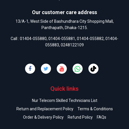
Our customer care address
13/A-1, West Side of Bashundhara City Shopping Mall,
Panthapath, Dhaka-1215.
Call :
01404-055880
,
01404-055881
,
01404-055882
,
01404-
055883
,
0248122109
Quick links
Nur Telecom Skilled Technicians List
Return and Replacement Policy
Terms & Conditions
Order & Delivery Policy
Refund Policy
FAQs