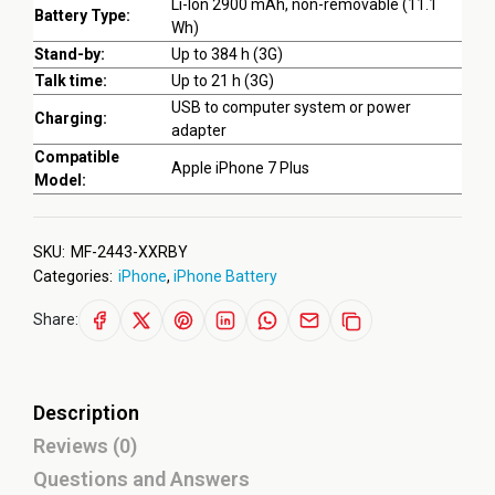
Li-Ion 2900 mAh, non-removable (11.1
Battery Type:
Wh)
Stand-by:
Up to 384 h (3G)
Talk time:
Up to 21 h (3G)
USB to computer system or power
Charging:
adapter
Compatible
Apple iPhone 7 Plus
Model:
SKU:
MF-2443-XXRBY
Categories:
iPhone
,
iPhone Battery
Share:
Description
Reviews (0)
Questions and Answers