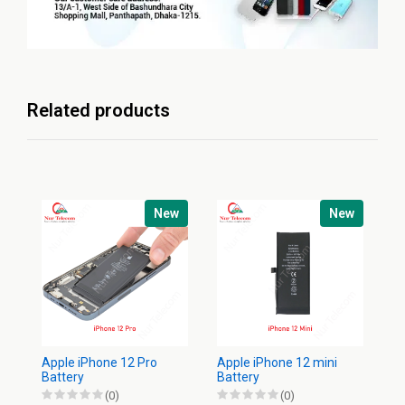
Related products
New
New
Apple iPhone 12 Pro
Apple iPhone 12 mini
Ap
Battery
Battery
Ba
(0)
(0)