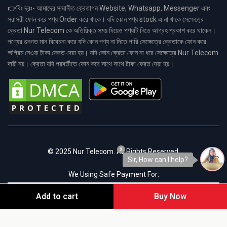
👉বিঃ দ্রঃ- আমাদের সম্মানীত ক্রেতাগন Website, Whatsapp, Messenger এবং
সরাসরী ফোন করে পণ্য Order করে থাকে। যদি কোন পণ্য stock এ না থাকে সেক্ষেত্রে
ক্রেতা Nur Telecom কে অতিরিক্ত সময় দিয়েও পণ্যটি নিতে আগ্রহ প্রকাশ করে থাকেন।
পণ্যের গুনগত মান বিবেচনা করে যদি কোন পণ্য না দিতে পারি সেক্ষেত্রে ক্রেতাকে ফোন করে
অগ্রিম নেওয়া টাকা ফেরত দেয়া হয়। যদি কোন ক্রেতা ফোন না ধরে সেক্ষেত্রে Nur Telecom
দায়ী নয়। ক্রেতা যদি পরবর্তীতে ফোন করে সাথে সাথে টাকা ফেরত দেয়া হয়।
x
© 2025 Nur Telecom. All Rights Reserved.
Sir, How can I help?
We Using Safe Payment For:
Add to cart
Buy Now