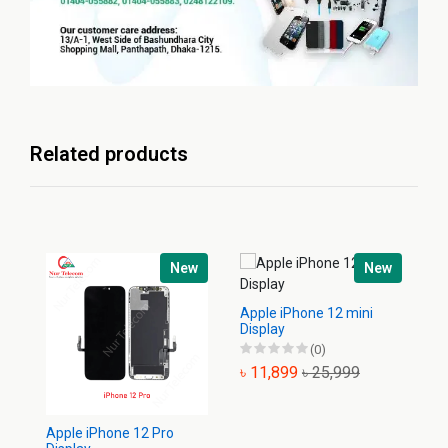
Related products
New
New
Apple iPhone 12 mini
Ap
Display
Di
(0)
৳ 11,899
৳ 25,999
৳
Apple iPhone 12 Pro