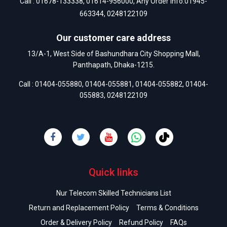
Call :
01678-133338
,
01614-956000
, Any Order Info:
01945-
663344
,
0248122109
Our customer care address
13/A-1, West Side of Bashundhara City Shopping Mall,
Panthapath, Dhaka-1215.
Call :
01404-055880
,
01404-055881
,
01404-055882
,
01404-
055883
,
0248122109
Quick links
Nur Telecom Skilled Technicians List
Return and Replacement Policy
Terms & Conditions
Order & Delivery Policy
Refund Policy
FAQs