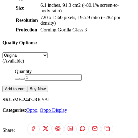
6.1 inches, 91.3 cm2 (~80.1% screen-to-
Size
body ratio)
720 x 1560 pixels, 19.5:9 ratio (~282 ppi
Resolution
density)
Protection
Corning Gorilla Glass 3
Quality Options:
(Available)
Quantity
Add to cart
Buy Now
SKU:
MF-2443-RKYAI
Categories:
Oppo
,
Oppo Display
Share: