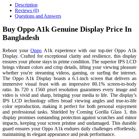
Description
Reviews (0)
Questions and Answers
Buy Oppo A1k Genuine Display Price In
Bangladesh
Reboot your
Oppo
A1k experience with our top-tier Oppo A1k
Display. Crafted for exceptional clarity and resilience, this display
ensures your phone stays in prime condition. The superior IPS LCD
brings vibrant colors and crisp details, lifting your viewing pleasure
whether you're streaming videos, gaming, or surfing the internet.
The Oppo A1k Display boasts a 6.1-inch screen that delivers an
immersive visual feast with an impressive 80.1% screen-to-body
ratio. Its 720 x 1560 pixel resolution guarantees every image and
video is vivid and sharp, bringing your media to life. The display’s
IPS LCD technology offers broad viewing angles and true-to-life
color reproduction, making it perfect for both personal enjoyment
and professional tasks. Shielded by Corning Gorilla Glass 3, this
display promises outstanding protection against scratches and minor
impacts, keeping your screen pristine and undamaged. This durable
guard ensures your Oppo A1k endures daily challenges effortlessly,
maintaining its elegant appearance and peak performance.