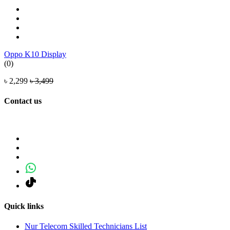
Oppo K10 Display
(0)
৳ 2,299
৳ 3,499
Contact us
Quick links
Nur Telecom Skilled Technicians List