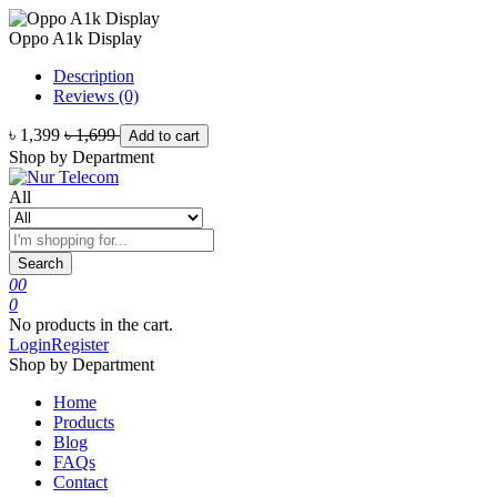
Oppo A1k Display
Description
Reviews (0)
৳ 1,399
৳ 1,699
Add to cart
Shop by Department
All
Search
0
0
0
No products in the cart.
Login
Register
Shop by Department
Home
Products
Blog
FAQs
Contact