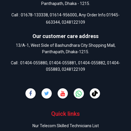
Panthapath, Dhaka - 1215.
Call :
01678-133338
,
01614-956000
, Any Order Info:
01945-
663344
,
0248122109
Our customer care address
13/A-1, West Side of Bashundhara City Shopping Mall,
Panthapath, Dhaka-1215.
Call :
01404-055880
,
01404-055881
,
01404-055882
,
01404-
055883
,
0248122109
Quick links
Nur Telecom Skilled Technicians List