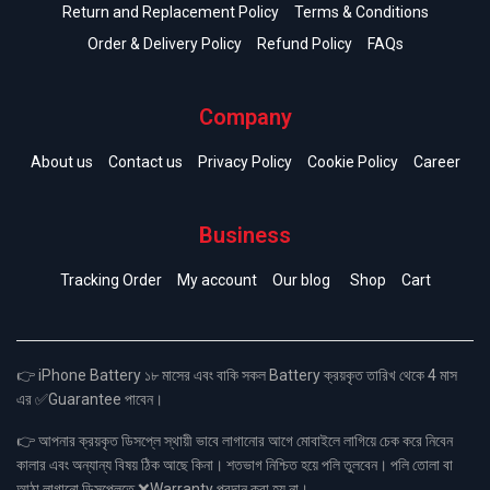
Return and Replacement Policy
Terms & Conditions
Order & Delivery Policy
Refund Policy
FAQs
Company
About us
Contact us
Privacy Policy
Cookie Policy
Career
Business
Tracking Order
My account
Our blog
Shop
Cart
👉 iPhone Battery ১৮ মাসের এবং বাকি সকল Battery ক্রয়কৃত তারিখ থেকে 4 মাস
এর ✅Guarantee পাবেন।
👉 আপনার ক্রয়কৃত ডিসপ্লে স্থায়ী ভাবে লাগানোর আগে মোবাইলে লাগিয়ে চেক করে নিবেন
কালার এবং অন্যান্য বিষয় ঠিক আছে কিনা। শতভাগ নিশ্চিত হয়ে পলি তুলবেন। পলি তোলা বা
আঠা লাগানো ডিসপ্লেতে ❌Warranty প্রদান করা হয় না।