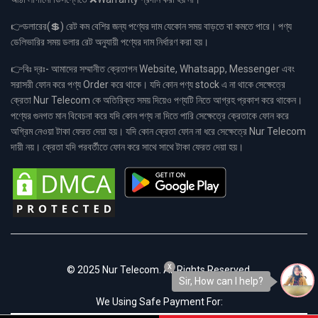
👉ডলারের(💲) রেট কম বেশির জন্য পণ্যের দাম যেকোন সময় বাড়তে বা কমতে পারে। পণ্য
ডেলিভারির সময় ডলার রেট অনুযায়ী পণ্যের দাম নির্ধারণ করা হয়।
👉বিঃ দ্রঃ- আমাদের সম্মানীত ক্রেতাগন Website, Whatsapp, Messenger এবং
সরাসরী ফোন করে পণ্য Order করে থাকে। যদি কোন পণ্য stock এ না থাকে সেক্ষেত্রে
ক্রেতা Nur Telecom কে অতিরিক্ত সময় দিয়েও পণ্যটি নিতে আগ্রহ প্রকাশ করে থাকেন।
পণ্যের গুনগত মান বিবেচনা করে যদি কোন পণ্য না দিতে পারি সেক্ষেত্রে ক্রেতাকে ফোন করে
অগ্রিম নেওয়া টাকা ফেরত দেয়া হয়। যদি কোন ক্রেতা ফোন না ধরে সেক্ষেত্রে Nur Telecom
দায়ী নয়। ক্রেতা যদি পরবর্তীতে ফোন করে সাথে সাথে টাকা ফেরত দেয়া হয়।
x
© 2025 Nur Telecom. All Rights Reserved.
Sir, How can I help?
We Using Safe Payment For: