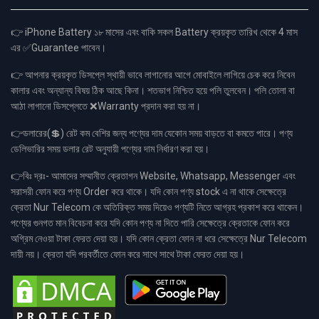
👉 iPhone Battery ১৮ মাসের এবং বাকি সকল Battery ক্রয়কৃত তারিখ থেকে 4 মাস
এর ✅Guarantee পাবেন।
👉 আপনার ক্রয়কৃত ডিসপ্লে স্থায়ী ভাবে লাগানোর আগে মোবাইলে লাগিয়ে চেক করে নিবেন
কালার এবং অন্যান্য বিষয় ঠিক আছে কিনা। শতভাগ নিশ্চিত হয়ে পলি তুলবেন। পলি তোলা বা
আঠা লাগানো ডিসপ্লেতে ❌Warranty প্রদান করা হয় না।
👉ডলারের(💲) রেট কম বেশির জন্য পণ্যের দাম যেকোন সময় বাড়তে বা কমতে পারে। পণ্য
ডেলিভারির সময় ডলার রেট অনুযায়ী পণ্যের দাম নির্ধারণ করা হয়।
👉বিঃ দ্রঃ- আমাদের সম্মানীত ক্রেতাগন Website, Whatsapp, Messenger এবং
সরাসরী ফোন করে পণ্য Order করে থাকে। যদি কোন পণ্য stock এ না থাকে সেক্ষেত্রে
ক্রেতা Nur Telecom কে অতিরিক্ত সময় দিয়েও পণ্যটি নিতে আগ্রহ প্রকাশ করে থাকেন।
পণ্যের গুনগত মান বিবেচনা করে যদি কোন পণ্য না দিতে পারি সেক্ষেত্রে ক্রেতাকে ফোন করে
অগ্রিম নেওয়া টাকা ফেরত দেয়া হয়। যদি কোন ক্রেতা ফোন না ধরে সেক্ষেত্রে Nur Telecom
দায়ী নয়। ক্রেতা যদি পরবর্তীতে ফোন করে সাথে সাথে টাকা ফেরত দেয়া হয়।