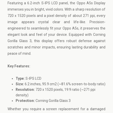
Featuring a 6.2-inch S-IPS LCD panel, the Oppo A5s Display
immerses you in bright, vivid colors. With a sharp resolution of
720 x 1520 pixels and a pixel density of about 271 ppi, every
image appears crystal clear and life-like. Precision-
engineered to seamlessly fit your Oppo A5s, it preserves the
elegant look and feel of your device. Equipped with Corning
Gorilla Glass 3, this display offers robust defense against
scratches and minor impacts, ensuring lasting durability and
peace of mind.
Key Features:
Type:
S-IPS LCD
Size:
6.2 inches, 95.9 cm2 (~81.6% screen-to-body ratio)
Resolution:
720 x 1520 pixels, 19:9 ratio (~271 ppi
density)
Protection:
Corning Gorilla Glass 3
Whether you require a screen replacement for a damaged