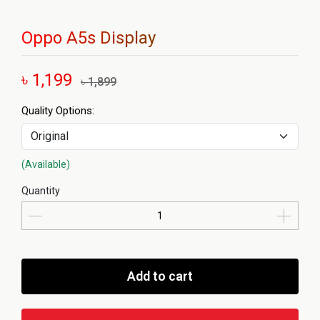
Oppo A5s Display
৳ 1,199
৳ 1,899
Quality Options:
(Available)
Quantity
Add to cart