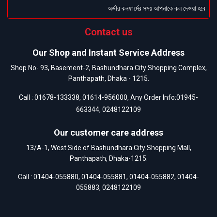
অর্ডার কনফার্মের সময় আপনাকে কল দেওয়া হবে । ডেলি
Contact us
Our Shop and Instant Service Address
Shop No- 93, Basement-2, Bashundhara City Shopping Complex,
Panthapath, Dhaka - 1215.
Call :
01678-133338
,
01614-956000
, Any Order Info:
01945-
663344
,
0248122109
Our customer care address
13/A-1, West Side of Bashundhara City Shopping Mall,
Panthapath, Dhaka-1215.
Call :
01404-055880
,
01404-055881
,
01404-055882
,
01404-
055883
,
0248122109