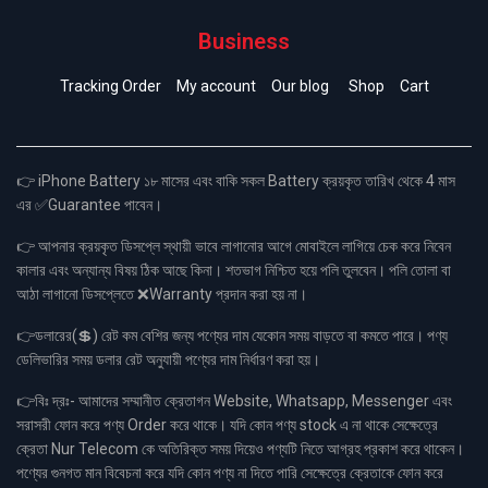
Business
Tracking Order
My account
Our blog
Shop
Cart
👉 iPhone Battery ১৮ মাসের এবং বাকি সকল Battery ক্রয়কৃত তারিখ থেকে 4 মাস
এর ✅Guarantee পাবেন।
👉 আপনার ক্রয়কৃত ডিসপ্লে স্থায়ী ভাবে লাগানোর আগে মোবাইলে লাগিয়ে চেক করে নিবেন
কালার এবং অন্যান্য বিষয় ঠিক আছে কিনা। শতভাগ নিশ্চিত হয়ে পলি তুলবেন। পলি তোলা বা
আঠা লাগানো ডিসপ্লেতে ❌Warranty প্রদান করা হয় না।
👉ডলারের(💲) রেট কম বেশির জন্য পণ্যের দাম যেকোন সময় বাড়তে বা কমতে পারে। পণ্য
ডেলিভারির সময় ডলার রেট অনুযায়ী পণ্যের দাম নির্ধারণ করা হয়।
👉বিঃ দ্রঃ- আমাদের সম্মানীত ক্রেতাগন Website, Whatsapp, Messenger এবং
সরাসরী ফোন করে পণ্য Order করে থাকে। যদি কোন পণ্য stock এ না থাকে সেক্ষেত্রে
ক্রেতা Nur Telecom কে অতিরিক্ত সময় দিয়েও পণ্যটি নিতে আগ্রহ প্রকাশ করে থাকেন।
পণ্যের গুনগত মান বিবেচনা করে যদি কোন পণ্য না দিতে পারি সেক্ষেত্রে ক্রেতাকে ফোন করে