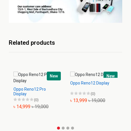
Related products
New
New
Oppo Reno12 Display
Op
Oppo Reno12 Pro
Display
(0)
(0)
৳ 13,999
৳ 19,000
৳
৳ 14,999
৳ 19,000