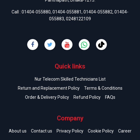
Panthapath, Dhaka-1215.
Call :
01404-055880
,
01404-055881
,
01404-055882
,
01404-
055883
,
0248122109
Quick links
Nur Telecom Skilled Technicians List
Return and Replacement Policy
Terms & Conditions
Order & Delivery Policy
Refund Policy
FAQs
Company
About us
Contact us
Privacy Policy
Cookie Policy
Career