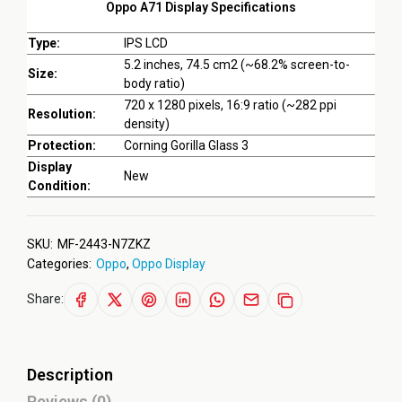
Oppo A71 Display Specifications
Type:
IPS LCD
5.2 inches, 74.5 cm2 (~68.2% screen-to-
Size:
body ratio)
720 x 1280 pixels, 16:9 ratio (~282 ppi
Resolution:
density)
Protection:
Corning Gorilla Glass 3
Display
New
Condition:
SKU:
MF-2443-N7ZKZ
Categories:
Oppo
,
Oppo Display
Share:
Description
Reviews (0)