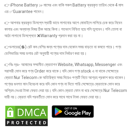
👉 iPhone Battery ১৮ মাসের এবং বাকি সকল Battery ক্রয়কৃত তারিখ থেকে 4 মাস
এর ✅Guarantee পাবেন।
👉 আপনার ক্রয়কৃত ডিসপ্লে স্থায়ী ভাবে লাগানোর আগে মোবাইলে লাগিয়ে চেক করে নিবেন
কালার এবং অন্যান্য বিষয় ঠিক আছে কিনা। শতভাগ নিশ্চিত হয়ে পলি তুলবেন। পলি তোলা বা
আঠা লাগানো ডিসপ্লেতে ❌Warranty প্রদান করা হয় না।
👉ডলারের(💲) রেট কম বেশির জন্য পণ্যের দাম যেকোন সময় বাড়তে বা কমতে পারে। পণ্য
ডেলিভারির সময় ডলার রেট অনুযায়ী পণ্যের দাম নির্ধারণ করা হয়।
👉বিঃ দ্রঃ- আমাদের সম্মানীত ক্রেতাগন Website, Whatsapp, Messenger এবং
সরাসরী ফোন করে পণ্য Order করে থাকে। যদি কোন পণ্য stock এ না থাকে সেক্ষেত্রে
ক্রেতা Nur Telecom কে অতিরিক্ত সময় দিয়েও পণ্যটি নিতে আগ্রহ প্রকাশ করে থাকেন।
পণ্যের গুনগত মান বিবেচনা করে যদি কোন পণ্য না দিতে পারি সেক্ষেত্রে ক্রেতাকে ফোন করে
অগ্রিম নেওয়া টাকা ফেরত দেয়া হয়। যদি কোন ক্রেতা ফোন না ধরে সেক্ষেত্রে Nur Telecom
দায়ী নয়। ক্রেতা যদি পরবর্তীতে ফোন করে সাথে সাথে টাকা ফেরত দেয়া হয়।