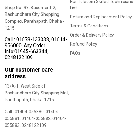
Nur Telecom Skilled Technicians
Shop No- 93, Basement-2,
List
Bashundhara City Shopping
Return and Replacement Policy
Complex, Panthapath, Dhaka -
Terms & Conditions
1215.
Order & Delivery Policy
Call :
01678-133338
,
01614-
Refund Policy
956000
, Any Order
Info:
01945-663344
,
FAQs
0248122109
Our customer care
address
13/A-1, West Side of
Bashundhara City Shopping Mall,
Panthapath, Dhaka-1215.
Call :
01404-055880
,
01404-
055881
,
01404-055882
,
01404-
055883
,
0248122109