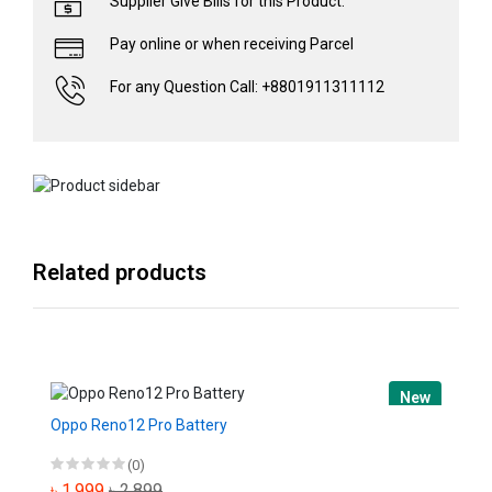
Supplier Give Bills for this Product.
Pay online or when receiving Parcel
For any Question Call: +8801911311112
Related products
New
Oppo Reno12 Pro Battery
(0)
৳ 1,999
৳ 2,899