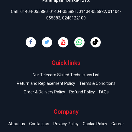
Panthapath, Dhaka-1215.
Call :
01404-055880
,
01404-055881
,
01404-055882
,
01404-
055883
,
0248122109
Quick links
Nur Telecom Skilled Technicians List
Return and Replacement Policy
Terms & Conditions
Order & Delivery Policy
Refund Policy
FAQs
Company
About us
Contact us
Privacy Policy
Cookie Policy
Career