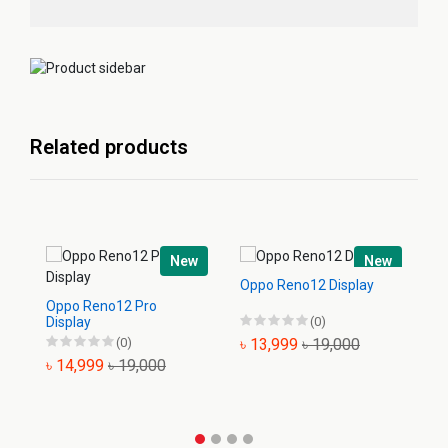
Related products
New
New
Oppo Reno12 Display
Op
Oppo Reno12 Pro
Display
(0)
(0)
৳ 13,999
৳ 19,000
৳
৳ 14,999
৳ 19,000