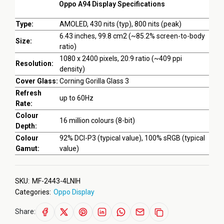
Oppo A94 Display Specifications
Type:
AMOLED, 430 nits (typ), 800 nits (peak)
6.43 inches, 99.8 cm2 (~85.2% screen-to-body
Size:
ratio)
1080 x 2400 pixels, 20:9 ratio (~409 ppi
Resolution:
density)
Cover Glass:
Corning Gorilla Glass 3
Refresh
up to 60Hz
Rate:
Colour
16 million colours (8-bit)
Depth:
Colour
92% DCI-P3 (typical value), 100% sRGB (typical
Gamut:
value)
SKU:
MF-2443-4LNIH
Categories:
Oppo Display
Share: