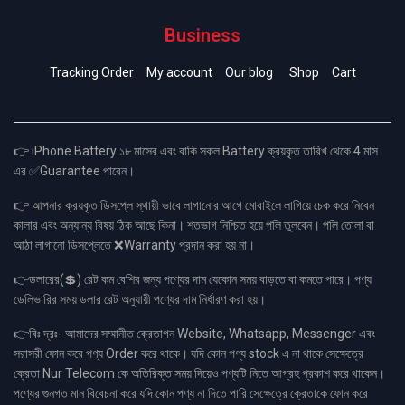
Business
Tracking Order
My account
Our blog
Shop
Cart
👉 iPhone Battery ১৮ মাসের এবং বাকি সকল Battery ক্রয়কৃত তারিখ থেকে 4 মাস
এর ✅Guarantee পাবেন।
👉 আপনার ক্রয়কৃত ডিসপ্লে স্থায়ী ভাবে লাগানোর আগে মোবাইলে লাগিয়ে চেক করে নিবেন
কালার এবং অন্যান্য বিষয় ঠিক আছে কিনা। শতভাগ নিশ্চিত হয়ে পলি তুলবেন। পলি তোলা বা
আঠা লাগানো ডিসপ্লেতে ❌Warranty প্রদান করা হয় না।
👉ডলারের(💲) রেট কম বেশির জন্য পণ্যের দাম যেকোন সময় বাড়তে বা কমতে পারে। পণ্য
ডেলিভারির সময় ডলার রেট অনুযায়ী পণ্যের দাম নির্ধারণ করা হয়।
👉বিঃ দ্রঃ- আমাদের সম্মানীত ক্রেতাগন Website, Whatsapp, Messenger এবং
সরাসরী ফোন করে পণ্য Order করে থাকে। যদি কোন পণ্য stock এ না থাকে সেক্ষেত্রে
ক্রেতা Nur Telecom কে অতিরিক্ত সময় দিয়েও পণ্যটি নিতে আগ্রহ প্রকাশ করে থাকেন।
পণ্যের গুনগত মান বিবেচনা করে যদি কোন পণ্য না দিতে পারি সেক্ষেত্রে ক্রেতাকে ফোন করে