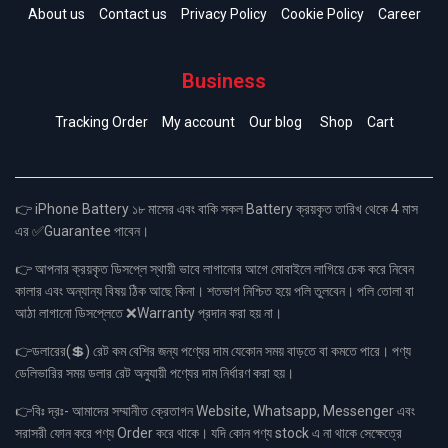
About us
Contact us
Privacy Policy
Cookie Policy
Career
Business
Tracking Order
My account
Our blog
Shop
Cart
👉 iPhone Battery ১৮ মাসের এবং বাকি সকল Battery ক্রয়কৃত তারিখ থেকে 4 মাস
এর ✅Guarantee পাবেন।
👉 আপনার ক্রয়কৃত ডিসপ্লে স্থায়ী ভাবে লাগানোর আগে মোবাইলে লাগিয়ে চেক করে নিবেন
কালার এবং অন্যান্য বিষয় ঠিক আছে কিনা। শতভাগ নিশ্চিত হয়ে পলি তুলবেন। পলি তোলা বা
আঠা লাগানো ডিসপ্লেতে ❌Warranty প্রদান করা হয় না।
👉ডলারের(💲) রেট কম বেশির জন্য পণ্যের দাম যেকোন সময় বাড়তে বা কমতে পারে। পণ্য
ডেলিভারির সময় ডলার রেট অনুযায়ী পণ্যের দাম নির্ধারণ করা হয়।
👉বিঃ দ্রঃ- আমাদের সম্মানীত ক্রেতাগন Website, Whatsapp, Messenger এবং
সরাসরী ফোন করে পণ্য Order করে থাকে। যদি কোন পণ্য stock এ না থাকে সেক্ষেত্রে