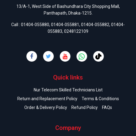
13/A-1, West Side of Bashundhara City Shopping Mall,
Panthapath, Dhaka-1215.
Call :
01404-055880
,
01404-055881
,
01404-055882
,
01404-
055883
,
0248122109
Quick links
Nur Telecom Skilled Technicians List
Return and Replacement Policy
Terms & Conditions
Order & Delivery Policy
Refund Policy
FAQs
Company