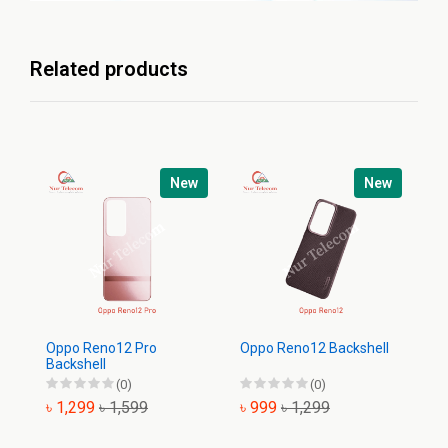
Related products
New
New
Oppo Reno12 Pro
Oppo Reno12 Backshell
O
Backshell
Ba
(0)
(0)
৳ 1,299
৳ 1,599
৳ 999
৳ 1,299
৳