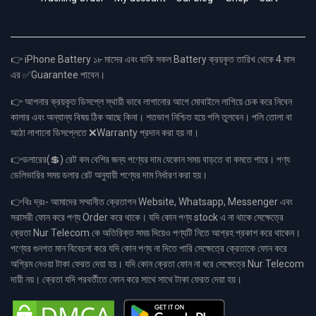
👉 iPhone Battery ১৮ মাসের এবং বাকি সকল Battery ক্রয়কৃত তারিখ থেকে 4 মাস
এর ✅Guarantee পাবেন।
👉 আপনার ক্রয়কৃত ডিসপ্লে স্থায়ী ভাবে লাগানোর আগে মোবাইলে লাগিয়ে চেক করে নিবেন
কালার এবং অন্যান্য বিষয় ঠিক আছে কিনা। শতভাগ নিশ্চিত হয়ে পলি তুলবেন। পলি তোলা বা
আঠা লাগানো ডিসপ্লেতে ❌Warranty প্রদান করা হয় না।
👉ডলারের(💲) রেট কম বেশির জন্য পণ্যের দাম যেকোন সময় বাড়তে বা কমতে পারে। পণ্য
ডেলিভারির সময় ডলার রেট অনুযায়ী পণ্যের দাম নির্ধারণ করা হয়।
👉বিঃ দ্রঃ- আমাদের সম্মানীত ক্রেতাগন Website, Whatsapp, Messenger এবং
সরাসরী ফোন করে পণ্য Order করে থাকে। যদি কোন পণ্য stock এ না থাকে সেক্ষেত্রে
ক্রেতা Nur Telecom কে অতিরিক্ত সময় দিয়েও পণ্যটি নিতে আগ্রহ প্রকাশ করে থাকেন।
পণ্যের গুনগত মান বিবেচনা করে যদি কোন পণ্য না দিতে পারি সেক্ষেত্রে ক্রেতাকে ফোন করে
অগ্রিম নেওয়া টাকা ফেরত দেয়া হয়। যদি কোন ক্রেতা ফোন না ধরে সেক্ষেত্রে Nur Telecom
দায়ী নয়। ক্রেতা যদি পরবর্তীতে ফোন করে সাথে সাথে টাকা ফেরত দেয়া হয়।