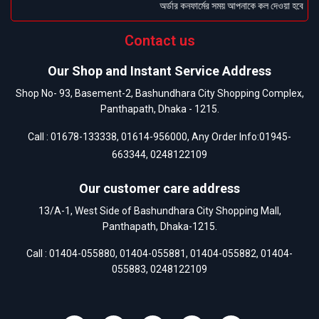
অর্ডার কনফার্মের সময় আপনাকে কল দেওয়া হবে । ডেল
Contact us
Our Shop and Instant Service Address
Shop No- 93, Basement-2, Bashundhara City Shopping Complex,
Panthapath, Dhaka - 1215.
Call :
01678-133338
,
01614-956000
, Any Order Info:
01945-
663344
,
0248122109
Our customer care address
13/A-1, West Side of Bashundhara City Shopping Mall,
Panthapath, Dhaka-1215.
Call :
01404-055880
,
01404-055881
,
01404-055882
,
01404-
055883
,
0248122109