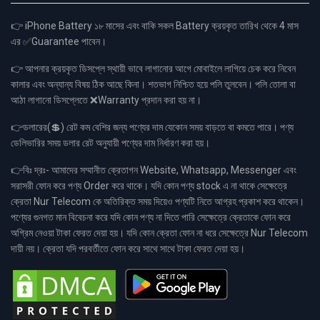
👉 iPhone Battery ১৮ মাসের এবং বাকি সকল Battery ক্রয়কৃত তারিখ থেকে 4 মাস
এর ✅Guarantee পাবেন।
👉 আপনার ক্রয়কৃত ডিসপ্লে স্থায়ী ভাবে লাগানোর আগে মোবাইলে লাগিয়ে চেক করে নিবেন
কালার এবং অন্যান্য বিষয় ঠিক আছে কিনা। শতভাগ নিশ্চিত হয়ে পলি তুলবেন। পলি তোলা বা
আঠা লাগানো ডিসপ্লেতে ❌Warranty প্রদান করা হয় না।
👉ডলারের(💲) রেট কম বেশির জন্য পণ্যের দাম যেকোন সময় বাড়তে বা কমতে পারে। পণ্য
ডেলিভারির সময় ডলার রেট অনুযায়ী পণ্যের দাম নির্ধারণ করা হয়।
👉বিঃ দ্রঃ- আমাদের সম্মানীত ক্রেতাগন Website, Whatsapp, Messenger এবং
সরাসরী ফোন করে পণ্য Order করে থাকে। যদি কোন পণ্য stock এ না থাকে সেক্ষেত্রে
ক্রেতা Nur Telecom কে অতিরিক্ত সময় দিয়েও পণ্যটি নিতে আগ্রহ প্রকাশ করে থাকেন।
পণ্যের গুনগত মান বিবেচনা করে যদি কোন পণ্য না দিতে পারি সেক্ষেত্রে ক্রেতাকে ফোন করে
অগ্রিম নেওয়া টাকা ফেরত দেয়া হয়। যদি কোন ক্রেতা ফোন না ধরে সেক্ষেত্রে Nur Telecom
দায়ী নয়। ক্রেতা যদি পরবর্তীতে ফোন করে সাথে সাথে টাকা ফেরত দেয়া হয়।