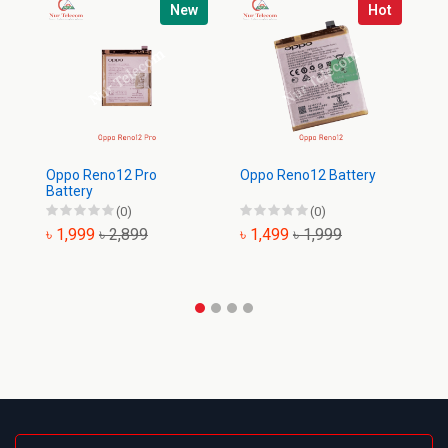
New
Hot
Oppo Reno12 Pro
Oppo Reno12 Battery
Op
Battery
(0)
(0)
৳ 1,999
৳ 2,899
৳ 1,499
৳ 1,999
৳