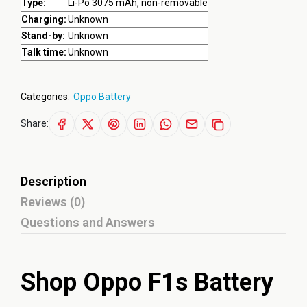
Type:
Li-Po 3075 mAh, non-removable
Charging:
Unknown
Stand-by:
Unknown
Talk time:
Unknown
Categories:
Oppo Battery
Share:
Description
Reviews (0)
Questions and Answers
Shop Oppo F1s Battery