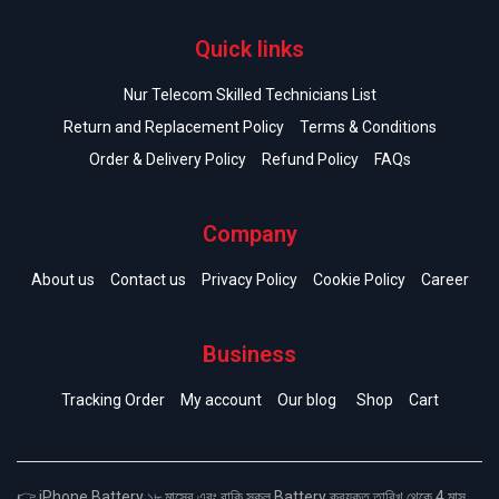
Quick links
Nur Telecom Skilled Technicians List
Return and Replacement Policy
Terms & Conditions
Order & Delivery Policy
Refund Policy
FAQs
Company
About us
Contact us
Privacy Policy
Cookie Policy
Career
Business
Tracking Order
My account
Our blog
Shop
Cart
👉 iPhone Battery ১৮ মাসের এবং বাকি সকল Battery ক্রয়কৃত তারিখ থেকে 4 মাস