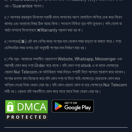
এর ✅Guarantee পাবেন।
👉 আপনার ক্রয়কৃত ডিসপ্লে স্থায়ী ভাবে লাগানোর আগে মোবাইলে লাগিয়ে চেক করে নিবেন
কালার এবং অন্যান্য বিষয় ঠিক আছে কিনা। শতভাগ নিশ্চিত হয়ে পলি তুলবেন। পলি তোলা বা
আঠা লাগানো ডিসপ্লেতে ❌Warranty প্রদান করা হয় না।
👉ডলারের(💲) রেট কম বেশির জন্য পণ্যের দাম যেকোন সময় বাড়তে বা কমতে পারে। পণ্য
ডেলিভারির সময় ডলার রেট অনুযায়ী পণ্যের দাম নির্ধারণ করা হয়।
👉বিঃ দ্রঃ- আমাদের সম্মানীত ক্রেতাগন Website, Whatsapp, Messenger এবং
সরাসরী ফোন করে পণ্য Order করে থাকে। যদি কোন পণ্য stock এ না থাকে সেক্ষেত্রে
ক্রেতা Nur Telecom কে অতিরিক্ত সময় দিয়েও পণ্যটি নিতে আগ্রহ প্রকাশ করে থাকেন।
পণ্যের গুনগত মান বিবেচনা করে যদি কোন পণ্য না দিতে পারি সেক্ষেত্রে ক্রেতাকে ফোন করে
অগ্রিম নেওয়া টাকা ফেরত দেয়া হয়। যদি কোন ক্রেতা ফোন না ধরে সেক্ষেত্রে Nur Telecom
দায়ী নয়। ক্রেতা যদি পরবর্তীতে ফোন করে সাথে সাথে টাকা ফেরত দেয়া হয়।