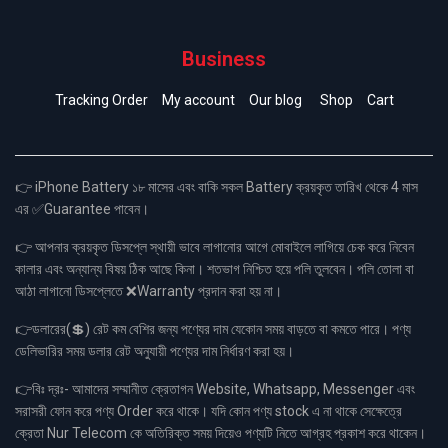
Business
Tracking Order
My account
Our blog
Shop
Cart
👉 iPhone Battery ১৮ মাসের এবং বাকি সকল Battery ক্রয়কৃত তারিখ থেকে 4 মাস
এর ✅Guarantee পাবেন।
👉 আপনার ক্রয়কৃত ডিসপ্লে স্থায়ী ভাবে লাগানোর আগে মোবাইলে লাগিয়ে চেক করে নিবেন
কালার এবং অন্যান্য বিষয় ঠিক আছে কিনা। শতভাগ নিশ্চিত হয়ে পলি তুলবেন। পলি তোলা বা
আঠা লাগানো ডিসপ্লেতে ❌Warranty প্রদান করা হয় না।
👉ডলারের(💲) রেট কম বেশির জন্য পণ্যের দাম যেকোন সময় বাড়তে বা কমতে পারে। পণ্য
ডেলিভারির সময় ডলার রেট অনুযায়ী পণ্যের দাম নির্ধারণ করা হয়।
👉বিঃ দ্রঃ- আমাদের সম্মানীত ক্রেতাগন Website, Whatsapp, Messenger এবং
সরাসরী ফোন করে পণ্য Order করে থাকে। যদি কোন পণ্য stock এ না থাকে সেক্ষেত্রে
ক্রেতা Nur Telecom কে অতিরিক্ত সময় দিয়েও পণ্যটি নিতে আগ্রহ প্রকাশ করে থাকেন।