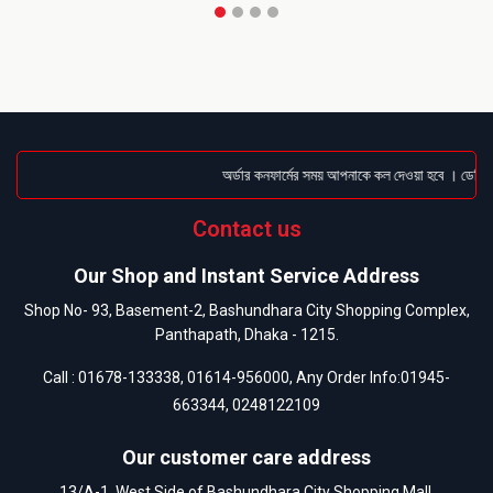
অর্ডার কনফার্মের সময় আপনাকে কল দেওয়া হবে । ডেলিভারি
Contact us
Our Shop and Instant Service Address
Shop No- 93, Basement-2, Bashundhara City Shopping Complex,
Panthapath, Dhaka - 1215.
Call :
01678-133338
,
01614-956000
, Any Order Info:
01945-
663344
,
0248122109
Our customer care address
13/A-1, West Side of Bashundhara City Shopping Mall,