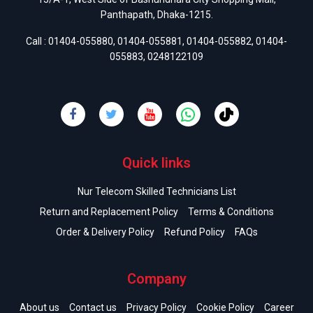
Panthapath, Dhaka-1215.
Call :
01404-055880
,
01404-055881
,
01404-055882
,
01404-
055883
,
0248122109
Quick links
Nur Telecom Skilled Technicians List
Return and Replacement Policy
Terms & Conditions
Order & Delivery Policy
Refund Policy
FAQs
Company
About us
Contact us
Privacy Policy
Cookie Policy
Career