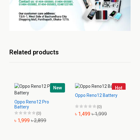
Related products
New
Hot
Oppo Reno12 Battery
Op
Oppo Reno12 Pro
Battery
(0)
(0)
৳ 1,499
৳ 1,999
৳
৳ 1,999
৳ 2,899