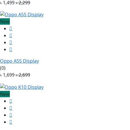
৳ 1,499
৳ 2,299
New
Oppo A55 Display
(0)
৳ 1,699
৳ 2,699
New