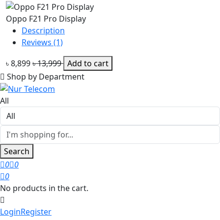
Oppo F21 Pro Display
Description
Reviews (1)
৳ 8,899
৳ 13,999
Add to cart
Shop by Department
All
Search
0
0
0
No products in the cart.
Login
Register