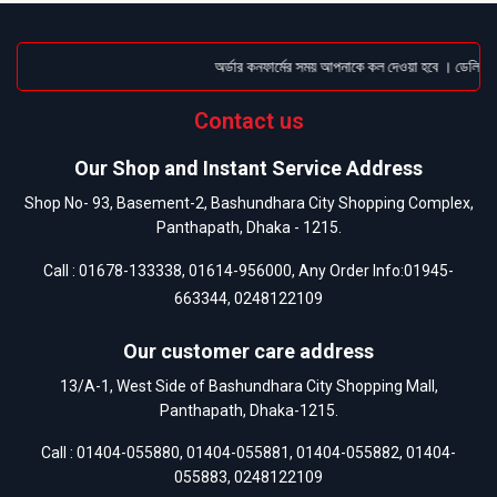
অর্ডার কনফার্মের সময় আপনাকে কল দেওয়া হবে । ডেলিভারি চ
Contact us
Our Shop and Instant Service Address
Shop No- 93, Basement-2, Bashundhara City Shopping Complex,
Panthapath, Dhaka - 1215.
Call :
01678-133338
,
01614-956000
, Any Order Info:
01945-
663344
,
0248122109
Our customer care address
13/A-1, West Side of Bashundhara City Shopping Mall,
Panthapath, Dhaka-1215.
Call :
01404-055880
,
01404-055881
,
01404-055882
,
01404-
055883
,
0248122109