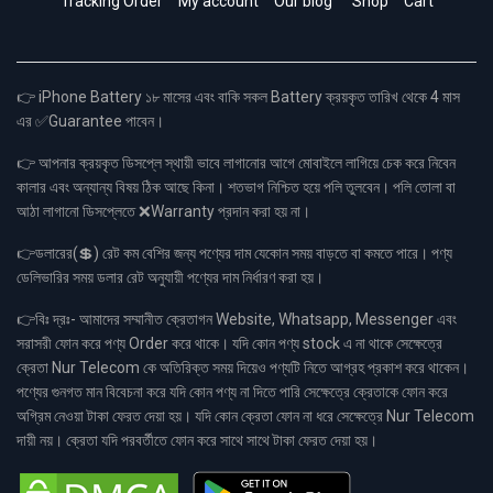
Tracking Order
My account
Our blog
Shop
Cart
👉 iPhone Battery ১৮ মাসের এবং বাকি সকল Battery ক্রয়কৃত তারিখ থেকে 4 মাস
এর ✅Guarantee পাবেন।
👉 আপনার ক্রয়কৃত ডিসপ্লে স্থায়ী ভাবে লাগানোর আগে মোবাইলে লাগিয়ে চেক করে নিবেন
কালার এবং অন্যান্য বিষয় ঠিক আছে কিনা। শতভাগ নিশ্চিত হয়ে পলি তুলবেন। পলি তোলা বা
আঠা লাগানো ডিসপ্লেতে ❌Warranty প্রদান করা হয় না।
👉ডলারের(💲) রেট কম বেশির জন্য পণ্যের দাম যেকোন সময় বাড়তে বা কমতে পারে। পণ্য
ডেলিভারির সময় ডলার রেট অনুযায়ী পণ্যের দাম নির্ধারণ করা হয়।
👉বিঃ দ্রঃ- আমাদের সম্মানীত ক্রেতাগন Website, Whatsapp, Messenger এবং
সরাসরী ফোন করে পণ্য Order করে থাকে। যদি কোন পণ্য stock এ না থাকে সেক্ষেত্রে
ক্রেতা Nur Telecom কে অতিরিক্ত সময় দিয়েও পণ্যটি নিতে আগ্রহ প্রকাশ করে থাকেন।
পণ্যের গুনগত মান বিবেচনা করে যদি কোন পণ্য না দিতে পারি সেক্ষেত্রে ক্রেতাকে ফোন করে
অগ্রিম নেওয়া টাকা ফেরত দেয়া হয়। যদি কোন ক্রেতা ফোন না ধরে সেক্ষেত্রে Nur Telecom
দায়ী নয়। ক্রেতা যদি পরবর্তীতে ফোন করে সাথে সাথে টাকা ফেরত দেয়া হয়।