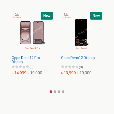
New
New
Oppo Reno12 Pro
Oppo Reno12 Display
Op
Display
(0)
(0)
৳ 14,999
৳ 19,000
৳ 13,999
৳ 19,000
৳