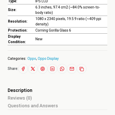
Type:
IPS LCD
6.3 inches, 97.4 cm2 (~84.0% screen-to-
Size:
body ratio)
1080 x 2340 pixels, 19.5:9 ratio (~409 ppi
Resolution:
density)
Protection:
Corning Gorilla Glass 6
Display
New
Condition:
Categories:
Oppo
,
Oppo Display
Share:
Description
Reviews (0)
Questions and Answers