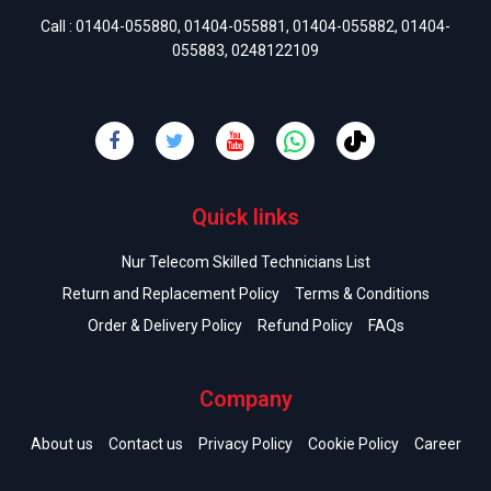
Call :
01404-055880
,
01404-055881
,
01404-055882
,
01404-
055883
,
0248122109
Quick links
Nur Telecom Skilled Technicians List
Return and Replacement Policy
Terms & Conditions
Order & Delivery Policy
Refund Policy
FAQs
Company
About us
Contact us
Privacy Policy
Cookie Policy
Career