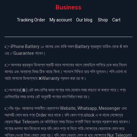
Business
Tracking Order
My account
Our blog
Shop
Cart
👉 iPhone Battery ১৮ মাসের এবং বাকি সকল Battery ক্রয়কৃত তারিখ থেকে 4 মাস
এর ✅Guarantee পাবেন।
👉 আপনার ক্রয়কৃত ডিসপ্লে স্থায়ী ভাবে লাগানোর আগে মোবাইলে লাগিয়ে চেক করে নিবেন
কালার এবং অন্যান্য বিষয় ঠিক আছে কিনা। শতভাগ নিশ্চিত হয়ে পলি তুলবেন। পলি তোলা বা
আঠা লাগানো ডিসপ্লেতে ❌Warranty প্রদান করা হয় না।
👉ডলারের(💲) রেট কম বেশির জন্য পণ্যের দাম যেকোন সময় বাড়তে বা কমতে পারে। পণ্য
ডেলিভারির সময় ডলার রেট অনুযায়ী পণ্যের দাম নির্ধারণ করা হয়।
👉বিঃ দ্রঃ- আমাদের সম্মানীত ক্রেতাগন Website, Whatsapp, Messenger এবং
সরাসরী ফোন করে পণ্য Order করে থাকে। যদি কোন পণ্য stock এ না থাকে সেক্ষেত্রে
ক্রেতা Nur Telecom কে অতিরিক্ত সময় দিয়েও পণ্যটি নিতে আগ্রহ প্রকাশ করে থাকেন।
পণ্যের গুনগত মান বিবেচনা করে যদি কোন পণ্য না দিতে পারি সেক্ষেত্রে ক্রেতাকে ফোন করে
অগ্রিম নেওয়া টাকা ফেরত দেয়া হয়। যদি কোন ক্রেতা ফোন না ধরে সেক্ষেত্রে Nur Telecom