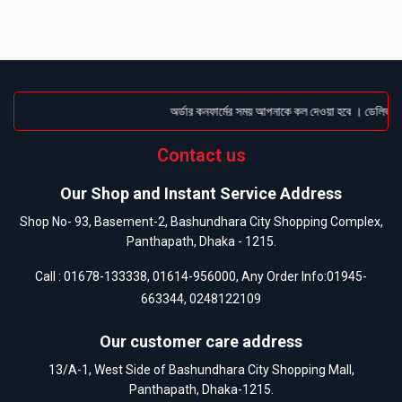
অর্ডার কনফার্মের সময় আপনাকে কল দেওয়া হবে । ডেলিভারি চ
Contact us
Our Shop and Instant Service Address
Shop No- 93, Basement-2, Bashundhara City Shopping Complex,
Panthapath, Dhaka - 1215.
Call :
01678-133338
,
01614-956000
, Any Order Info:
01945-
663344
,
0248122109
Our customer care address
13/A-1, West Side of Bashundhara City Shopping Mall,
Panthapath, Dhaka-1215.