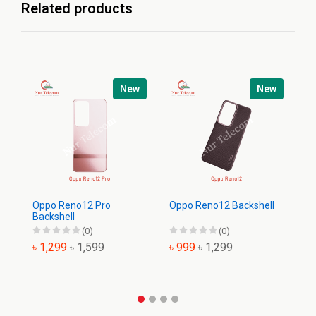
Related products
New
New
Oppo Reno12 Pro
Oppo Reno12 Backshell
O
Backshell
Ba
(0)
(0)
৳ 1,299
৳ 1,599
৳ 999
৳ 1,299
৳